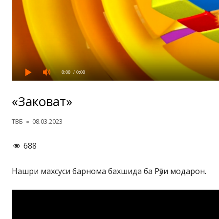
0:00
/ 0:00
«Заковат»
Автор
Опубликовано
ТВБ
08.03.2023
688
Нашри махсуси барнома бахшида ба Рӯзи модарон.