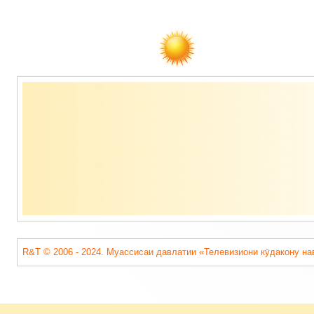
Содержимое
подвала
R&T © 2006 - 2024. Муассисаи давлатии «Телевизиони кӯдакону на