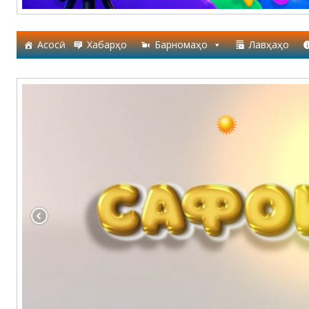
Асосӣ
Хабарҳо
Барномаҳо
Лавҳаҳо