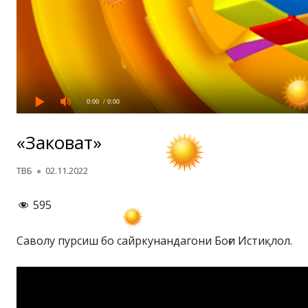
0:00
/ 0:00
«Заковат»
Автор
Опубликовано
ТВБ
02.11.2022
595
Саволу пурсиш бо сайркунандагони Боғи Истиқлол.