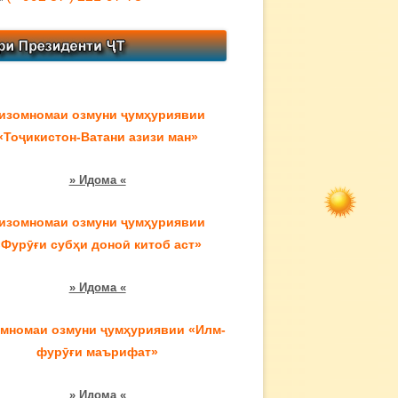
изомномаи озмуни ҷумҳуриявии
«Тоҷикистон-Ватани азизи ман»
» Идома «
изомномаи озмуни ҷумҳуриявии
«Фурӯғи субҳи доноӣ китоб аст»
» Идома «
мномаи озмуни ҷумҳуриявии «Илм-
фурӯғи маърифат»
» Идома «