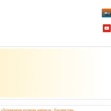
yout
 «Телевизиони кӯдакону наврасон - Баҳористон».