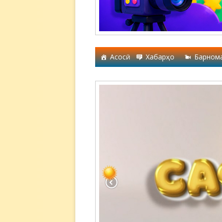
Асосӣ
Хабарҳо
Барном