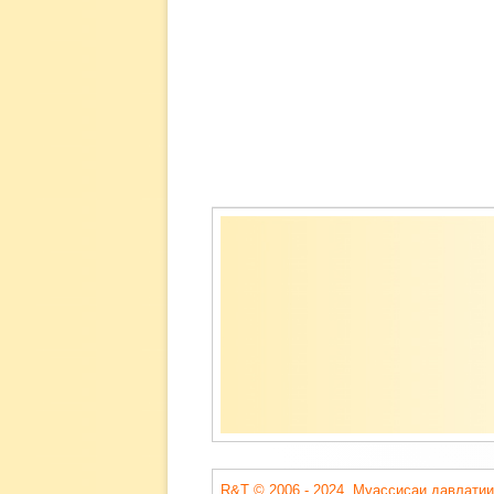
Содержимое
подвала
R&T © 2006 - 2024. Муассисаи давлатии