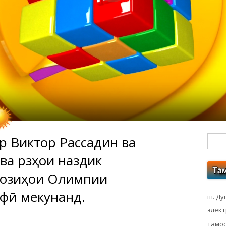
р Виктор Рассадин ва
Гл
а рӯзҳои наздик
бо
Бозиҳои Олимпии
ко
фӣ мекунанд.
ш. Ду
элек
тамос