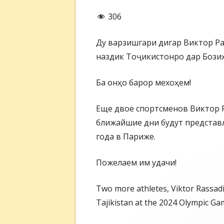
306
Ду варзишгари дигар Виктор Ра
наздик Тоҷикистонро дар Бози
Ба онҳо барор мехоҳем!
Еще двое спортсменов Виктор 
ближайшие дни будут представ
года в Париже.
Пожелаем им удачи!
Two more athletes, Viktor Rassad
Tajikistan at the 2024 Olympic Gam