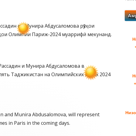
ссадин ва Мунира Абдусаломова рӯзҳои
ҳои Олимпии Париж-2024 муаррифӣ мекунанд.
Н
Рассадин и Мунира Абдусаломова в
лять Таджикистан на Олимпийских играх 2024
Н
Низо
in and Munira Abdusalomovа, will represent
es in Paris in the coming days.