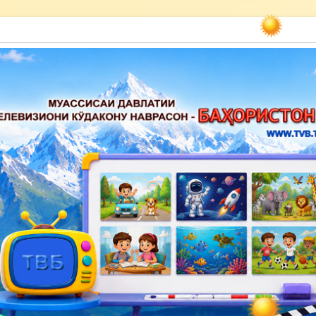
акону наврасон — Баҳористон»