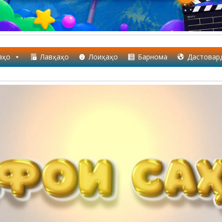
аҳо
Лавҳаҳо
Лоиҳаҳо
Барнома
Дастовар