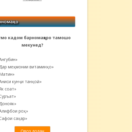
мо кадом барномаҳоро тамошо
мекунед?
Ангубин»
Дар меҳмонии витаминҳо»
Матин»
Аниси кунҷи танҳоӣ...»
Як соат»
Суръат»
Донояк»
Алифбои роҳ»
Сафои саҳар»