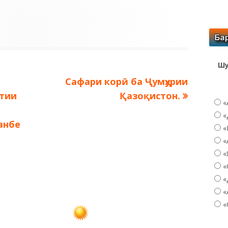
Шу
Следующая
Сафари корӣ ба Ҷумҳурии
запись:
тии
Қазоқистон.
«
«
анбе
«
и
«
«
«
«
«
«