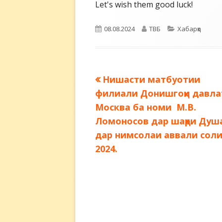
Let's wish them good luck!
Опубликовано
Автор
Рубрики
08.08.2024
ТВБ
Хабарҳо
Предыдущая
Нишасти матбуотии
Навигация
запись:
филиали Донишгоҳи давла
по
Москва ба номи М.В.
Ломоносов дар шаҳри Душ
записям
дар нимсолаи аввали сол
2024.