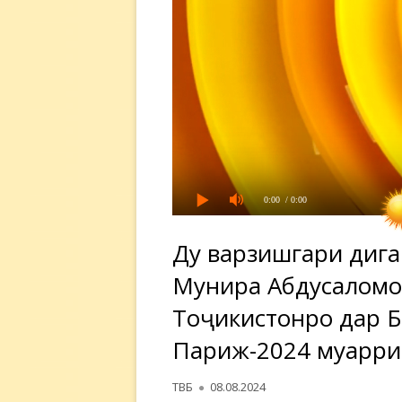
0:00
/ 0:00
Ду варзишгари дига
Мунира Абдусаломов
Тоҷикистонро дар 
Париж-2024 муарри
Автор
Опубликовано
ТВБ
08.08.2024