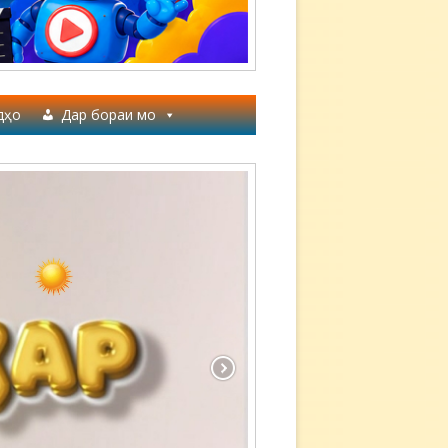
дҳо
Дар бораи мо