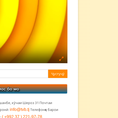
авная
ковая
лонка
шанбе, кӯчаи Шероз 31 Почтаи
тронӣ:
info@tvb.tj
Телефонҳо барои
:
( +992 37 ) 221-97-78