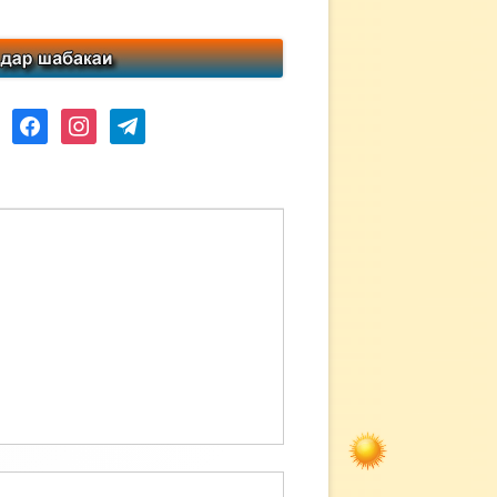
ube
facebook
instagram
telegram