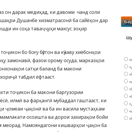
з он дарак медиҳад, ки давоми чанд соли
-шаҳри Душанбе хизматрасонӣ ба сайёҳон дар
ушди ин соҳа таваҷҷуҳи махсус зоҳир
Шу
тоҷикон бо боғу бӯстон ва кӯчаву хиёбонҳои
«
рҳу замонавӣ, фазои орому осуда, марказҳои
«
онхонаҳои сатҳи баланд ба макони
«
хориҷӣ табдил ёфтааст.
«
«
ахти тоҷикон ба макони баргузории
«
сӣ, илмӣ ва фарҳангӣ мубаддал гаштааст, ки
«
и ҷомеаи ҷаҳонӣ ва ба ин васила мустаҳкам
«
мамлакати осоишта ва дорои захираҳои бойи
«
м меорад. Намояндагони кишварҳои ҷаҳон ба