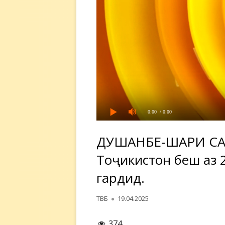
0:00
/ 0:00
ДУШАНБЕ-ШАҲРИ САЙ
Тоҷикистон беш аз 
гардид.
Автор
Опубликовано
ТВБ
19.04.2025
374