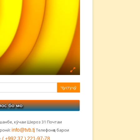
авная
ковая
лонка
шанбе, кӯчаи Шероз 31 Почтаи
тронӣ:
info@tvb.tj
Телефонҳо барои
:
( +992 37 ) 221-97-78