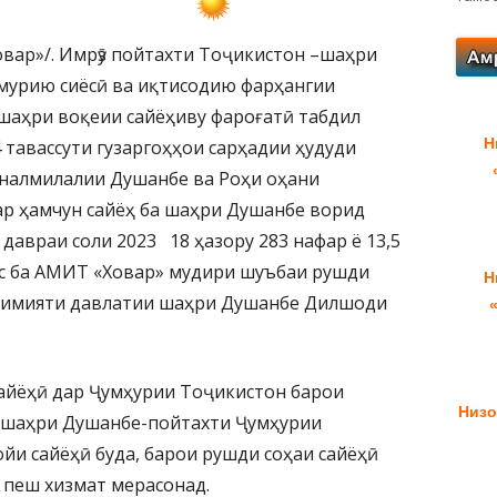
овар»/. Имрӯз пойтахти Тоҷикистон –шаҳри
мурию сиёсӣ ва иқтисодию фарҳангии
 шаҳри воқеии сайёҳиву фароғатӣ табдил
Н
4 тавассути гузаргоҳҳои сарҳадии ҳудуди
налмилалии Душанбе ва Роҳи оҳани
ар ҳамчун сайёҳ ба шаҳри Душанбе ворид
 давраи соли 2023 18 ҳазору 283 нафар ё 13,5
ус ба АМИТ «Ховар» мудири шуъбаи рушди
Н
кимияти давлатии шаҳри Душанбе Дилшоди
сайёҳӣ дар Ҷумҳурии Тоҷикистон барои
Низо
, шаҳри Душанбе-пойтахти Ҷумҳурии
йи сайёҳӣ буда, барои рушди соҳаи сайёҳӣ
 пеш хизмат мерасонад.