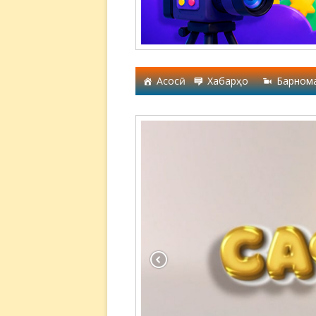
Асосӣ
Хабарҳо
Барном