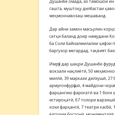
Душанбе омада, аз тамошои ин 
гашта, муштоқу дилбастаи ҳаво
меҳмоннавозаш мешаванд.
Дар айни замон масъулин корҳ
сатҳи баланд доир намудани К
ба Соли байналмилалии ҳифзи п
баргузор мегардад, тақвият ба
Имрӯз дар шаҳри Душанбе фуруд
вокзали нақлиётӣ, 50 меҳмонхон
миллӣ, 39 маркази дилхушӣ, 27 
армуғонфурӯшӣ, 4 майдони чора
фарҳангию фароғатӣ ва 1 боғи ҳ
истироҳатӣ, 67 толори варзишӣ,
кохи фарҳангӣ, 7 театри касбӣ, 
ёдгории бостонӣ, монументалӣ 