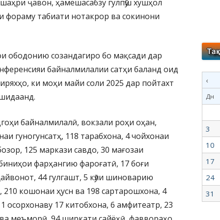
шаҳри ҷавон, ҳамешасабзу гулпӯш хушҳол
и фораму табиати нотакрор ва сокинони
ои ободонию созандагиро бо мақсади дар
онференсияи байналмилалии сатҳи баланд оид
‹
иряхҳо, ки моҳи майи соли 2025 дар пойтахт
хшидаанд.
Дн
гоҳи байналмилалӣ, вокзали роҳи оҳан,
3
аи гуногунсатҳ, 118 тарабхона, 4 чойхонаи
10
бозор, 125 маркази савдо, 30 мағозаи
17
биниҳои фарҳангию фароғатӣ, 17 боғи
айвонот, 44 гулгашт, 5 кӯли шиноварию
24
 210 кошонаи ҳусн ва 198 сартарошхона, 4
31
11 осорхонаву 17 китобхона, 6 амфитеатр, 23
ва меъморӣ, 94 ширкати сайёҳӣ, фаввораҳо