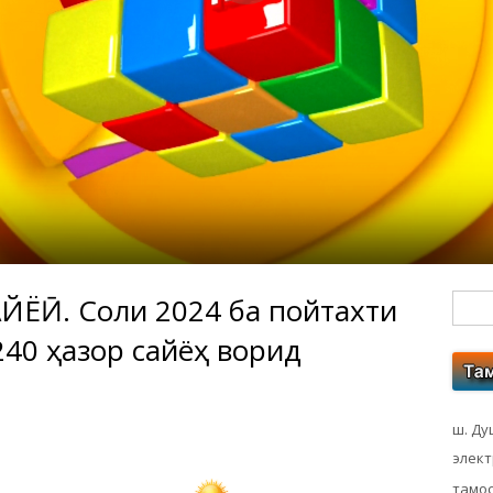
ЁҲӢ. Соли 2024 ба пойтахти
Гл
240 ҳазор сайёҳ ворид
бо
ко
ш. Ду
элек
тамос