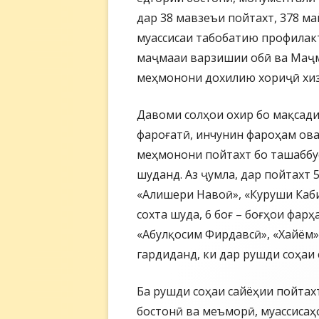
дар 38 мавзеъи пойтахт, 378 ма
муассисаи табобатию профилакт
маҷмааи варзишии обӣ ва Маҷма
меҳмонони дохилию хориҷӣ хиз
Давоми солҳои охир бо мақсад
фароғатӣ, инчунин фароҳам ов
меҳмонони пойтахт бо ташаббу
шуданд. Аз ҷумла, дар пойтахт 
«Алишери Навоӣ», «Куруши Каби
сохта шуда, 6 боғ – боғҳои фарҳ
«Абулқосим Фирдавсӣ», «Хайём»
гардиданд, ки дар рушди соҳаи
Ба рушди соҳаи сайёҳии пойтах
бостонӣ ва меъморӣ, муассиса