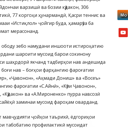
йдончаи варзишӣ ва бозии кӯдакон, 306
икӣ, 77 коргоҳи ҳунармандӣ, Қасри теннис ва
аи «Истиқлол» ҷойгир буда, ҳамарӯза ба
мат мерасонанд.
yout
и ободу зебо намудани иншооти истироҳатию
ардани шароити мусоид барои сокинону
си шаҳрдорӣ якчанд тадбирҳои нав андешида
5 боғи нав – боғҳои фарҳангию фароғатии
р», «Ҷавонон», «Аҳмади Дониш» ва «Восеъ»
ангию фароғатии «С.Айнӣ», «Кӯли Ҷавонон»,
, «Кӯдакон» ва «А.Мироненко» пурра навсозӣ
 сайёҳӣ заминаи мусоид фароҳам оварданд.
т мавҷудияти ҷойҳои таърихӣ, ёдгориҳои
ҳои табобатию профилактикӣ мусоидат