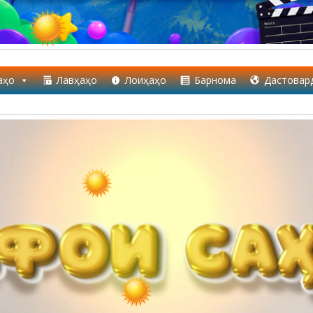
аҳо
Лавҳаҳо
Лоиҳаҳо
Барнома
Дастовар