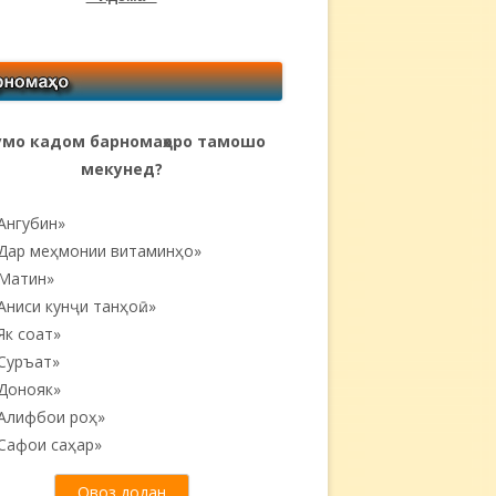
мо кадом барномаҳоро тамошо
мекунед?
Ангубин»
Дар меҳмонии витаминҳо»
Матин»
Аниси кунҷи танҳоӣ...»
Як соат»
Суръат»
Донояк»
Алифбои роҳ»
Сафои саҳар»