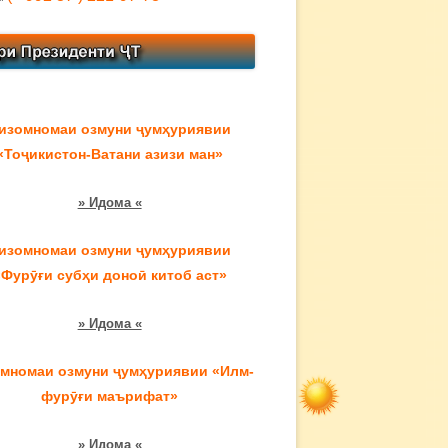
изомномаи озмуни ҷумҳуриявии
«Тоҷикистон-Ватани азизи ман»
» Идома «
изомномаи озмуни ҷумҳуриявии
«Фурӯғи субҳи доноӣ китоб аст»
» Идома «
мномаи озмуни ҷумҳуриявии «Илм-
фурӯғи маърифат»
» Идома «