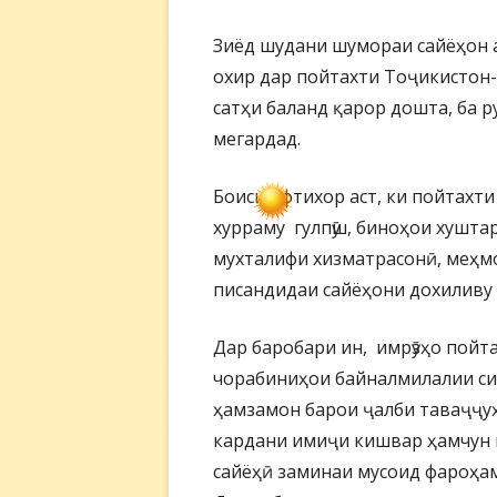
Зиёд шудани шумораи сайёҳон а
охир дар пойтахти Тоҷикистон
сатҳи баланд қарор дошта, ба р
мегардад.
Боиси ифтихор аст, ки пойтахти 
хурраму гулпӯш, биноҳои хушта
мухталифи хизматрасонӣ, меҳм
писандидаи сайёҳони дохиливу 
Дар баробари ин, имрӯзҳо пойт
чорабиниҳои байналмилалии сиё
ҳамзамон барои ҷалби таваҷҷуҳ
кардани имиҷи кишвар ҳамчун 
сайёҳӣ заминаи мусоид фароҳа