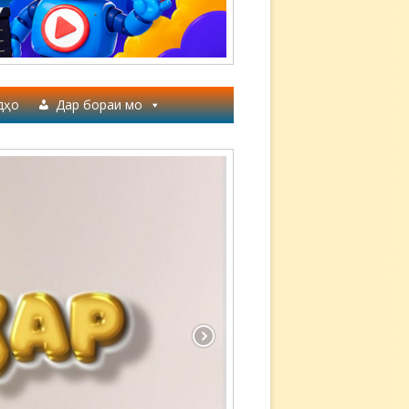
дҳо
Дар бораи мо