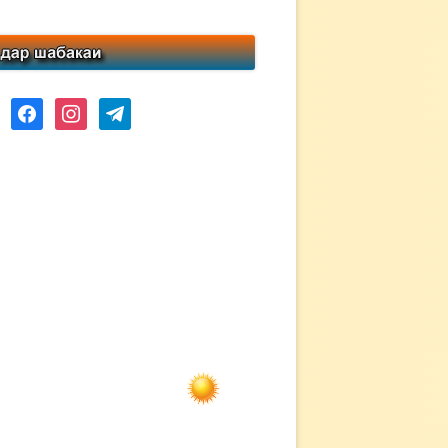
ube
facebook
instagram
telegram