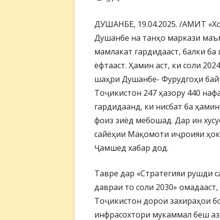
ДУШАНБЕ, 19.04.2025. /АМИТ «Х
Душанбе на танҳо маркази маъ
мамлакат гардидааст, балки ба
ёфтааст. Ҳамин аст, ки соли 202
шаҳри Душанбе- Фурудгоҳи бай
Тоҷикистон 247 ҳазору 440 наф
гардидаанд, ки нисбат ба ҳамин
фоиз зиёд мебошад. Дар ин хус
сайёҳии Мақомоти иҷроияи ҳо
Ҷамшед хабар дод.
Тавре дар «Стратегияи рушди 
давраи то соли 2030» омадааст
Тоҷикистон дорои захираҳои бо
инфрасохтори мукаммал беш аз