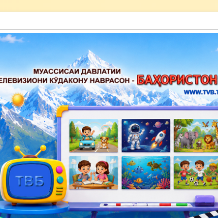
акону наврасон — Баҳористон»