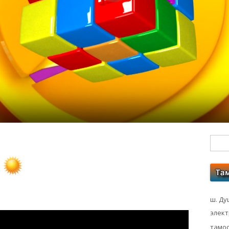
Гл
бо
ко
ш. Ду
элек
тамос