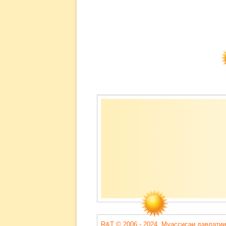
Содержимое
подвала
R&T © 2006 - 2024. Муассисаи давлатии