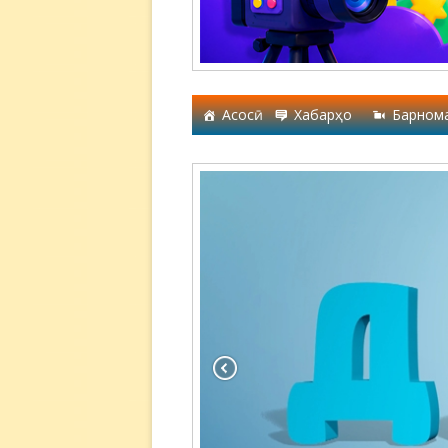
Асосӣ
Хабарҳо
Барном