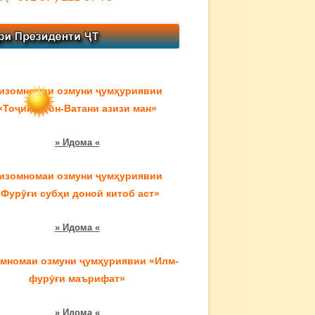
изомномаи озмуни ҷумҳуриявии
«Тоҷикистон-Ватани азизи ман»
» Идома «
изомномаи озмуни ҷумҳуриявии
«Фурӯғи субҳи доноӣ китоб аст»
» Идома «
мномаи озмуни ҷумҳуриявии «Илм-
фурӯғи маърифат»
» Идома «