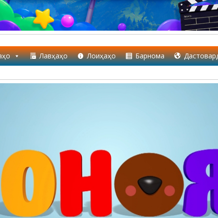
аҳо
Лавҳаҳо
Лоиҳаҳо
Барнома
Дастовар