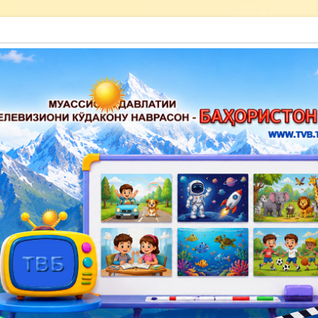
акону наврасон — Баҳористон»