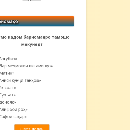
мо кадом барномаҳоро тамошо
мекунед?
Ангубин»
Дар меҳмонии витаминҳо»
Матин»
Аниси кунҷи танҳоӣ...»
Як соат»
Суръат»
Донояк»
Алифбои роҳ»
Сафои саҳар»