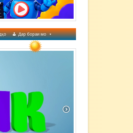
дҳо
Дар бораи мо