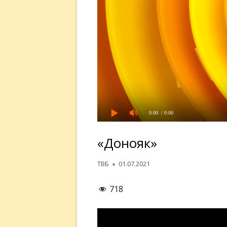
0:00
/ 0:00
«Донояк»
Автор
Опубликовано
ТВБ
01.07.2021
718