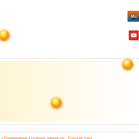
yout
 «Телевизиони кӯдакону наврасон - Баҳористон».