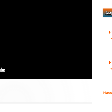
Н
Н
Низо