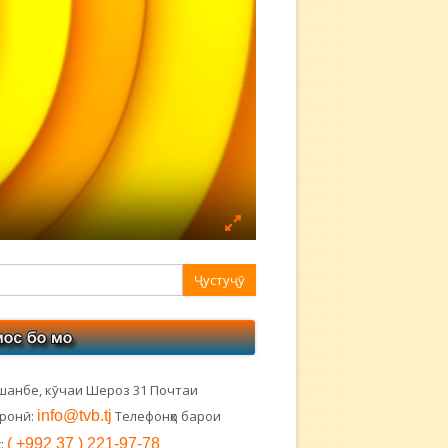
авная
ковая
лонка
шанбе, кӯчаи Шероз 31 Почтаи
тронӣ:
info@tvb.tj
Телефонҳо барои
:
( +992 37 ) 221-97-78