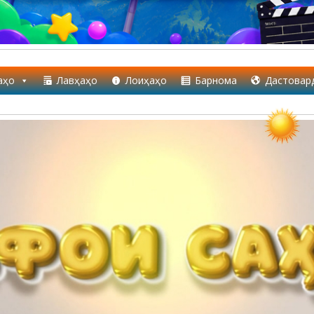
аҳо
Лавҳаҳо
Лоиҳаҳо
Барнома
Дастовар