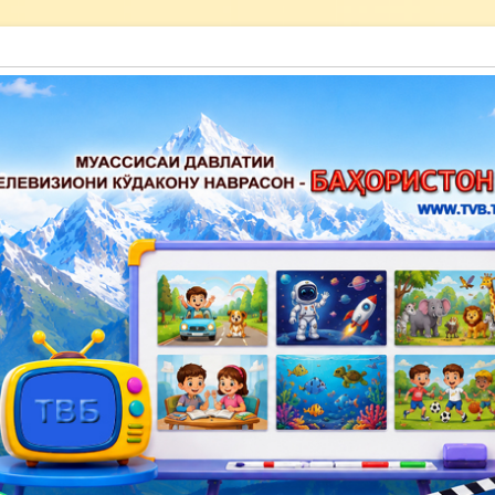
акону наврасон — Баҳористон»