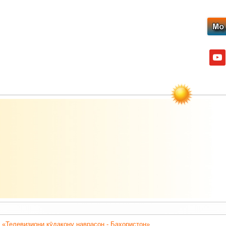
yout
 «Телевизиони кӯдакону наврасон - Баҳористон».