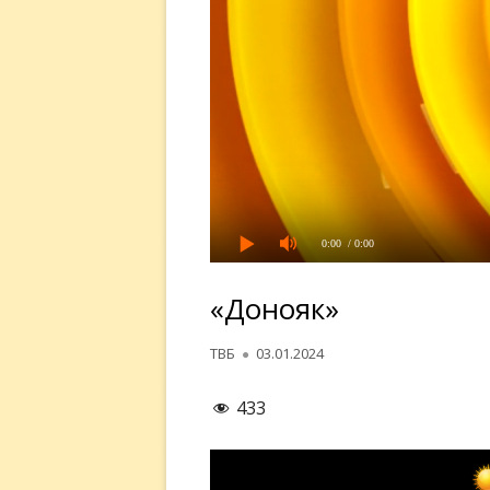
0:00
/ 0:00
«Донояк»
Автор
Опубликовано
ТВБ
03.01.2024
433