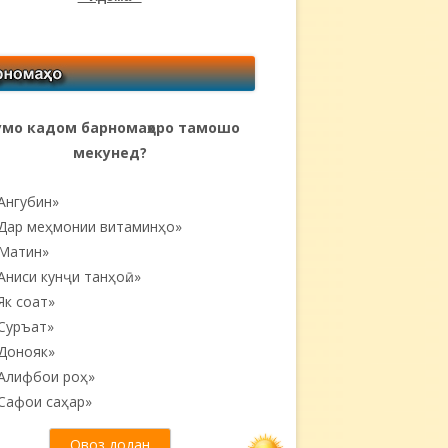
мо кадом барномаҳоро тамошо
мекунед?
Ангубин»
Дар меҳмонии витаминҳо»
Матин»
Аниси кунҷи танҳоӣ...»
Як соат»
Суръат»
Донояк»
Алифбои роҳ»
Сафои саҳар»