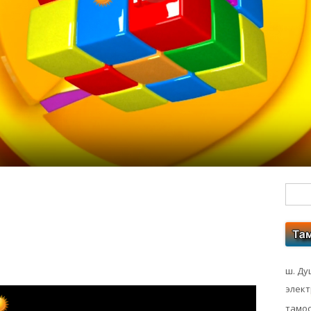
Гл
бо
ко
ш. Ду
элек
тамос