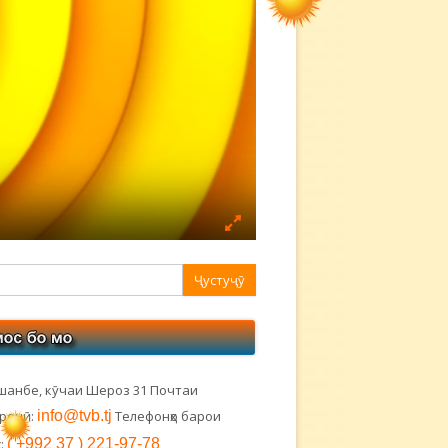
авная
ковая
лонка
шанбе, кӯчаи Шероз 31 Почтаи
тронӣ:
info@tvb.tj
Телефонҳо барои
:
( +992 37 ) 221-97-78