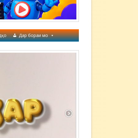
дҳо
Дар бораи мо