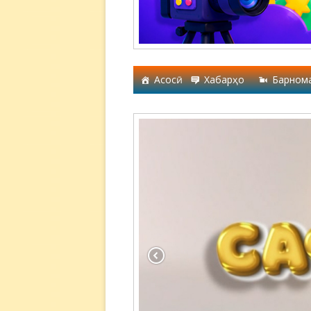
Асосӣ
Хабарҳо
Барном