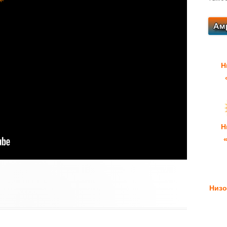
Н
Н
Низо