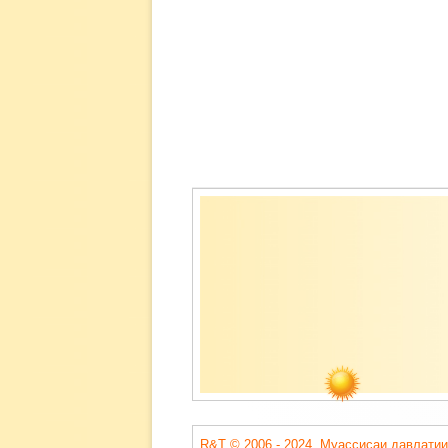
Содержимое
подвала
R&T © 2006 - 2024. Муассисаи давлатии