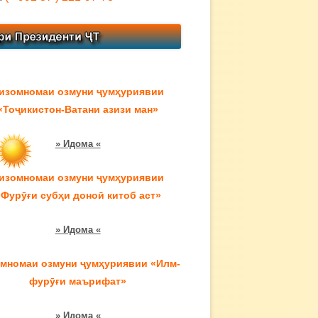
изомномаи озмуни ҷумҳуриявии
«Тоҷикистон-Ватани азизи ман»
» Идома «
изомномаи озмуни ҷумҳуриявии
«Фурӯғи субҳи доноӣ китоб аст»
» Идома «
мномаи озмуни ҷумҳуриявии «Илм-
фурӯғи маърифат»
» Идома «