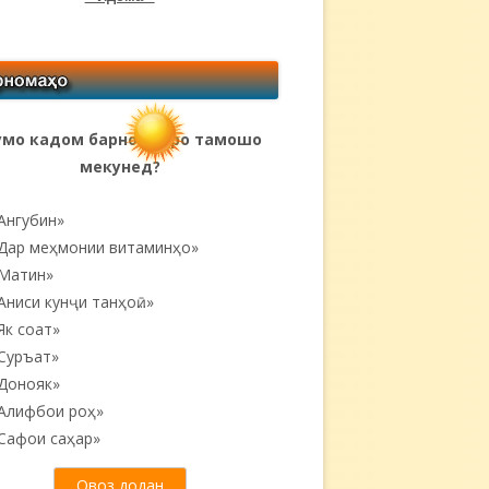
мо кадом барномаҳоро тамошо
мекунед?
Ангубин»
Дар меҳмонии витаминҳо»
Матин»
Аниси кунҷи танҳоӣ...»
Як соат»
Суръат»
Донояк»
Алифбои роҳ»
Сафои саҳар»