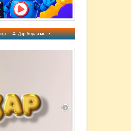
дҳо
Дар бораи мо