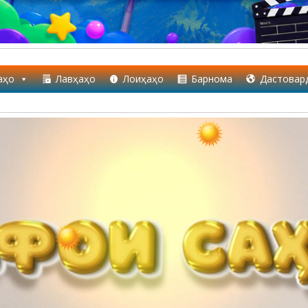
аҳо
Лавҳаҳо
Лоиҳаҳо
Барнома
Дастовар