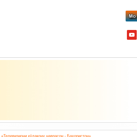
yout
 «Телевизиони кӯдакону наврасон - Баҳористон».