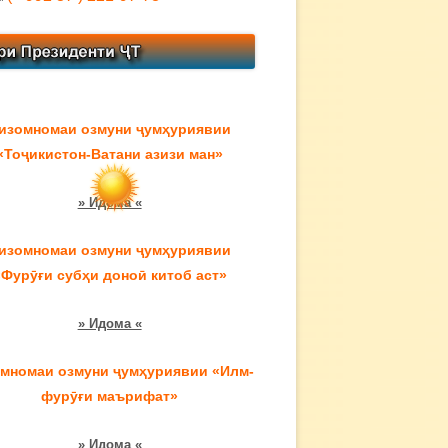
изомномаи озмуни ҷумҳуриявии
«Тоҷикистон-Ватани азизи ман»
» Идома «
изомномаи озмуни ҷумҳуриявии
«Фурӯғи субҳи доноӣ китоб аст»
» Идома «
мномаи озмуни ҷумҳуриявии «Илм-
фурӯғи маърифат»
» Идома «