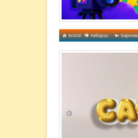
Асосӣ
Хабарҳо
Барном