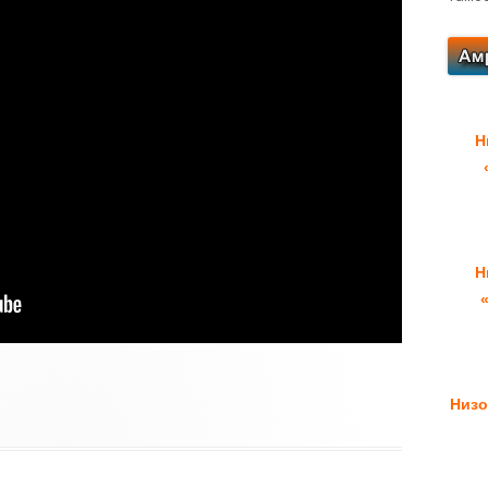
Н
Н
Низо