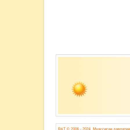
Содержимое
подвала
R&T © 2006 - 2024. Муассисаи давлатии