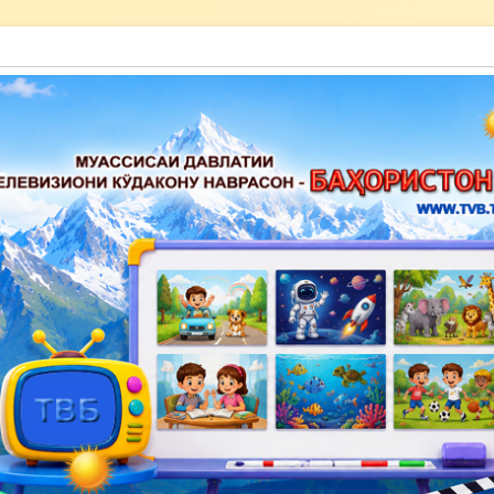
акону наврасон — Баҳористон»