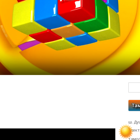
Гл
бо
ко
ш. Ду
элек
тамос