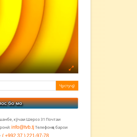
авная
ковая
лонка
шанбе, кӯчаи Шероз 31 Почтаи
тронӣ:
info@tvb.tj
Телефонҳо барои
:
( +992 37 ) 221-97-78