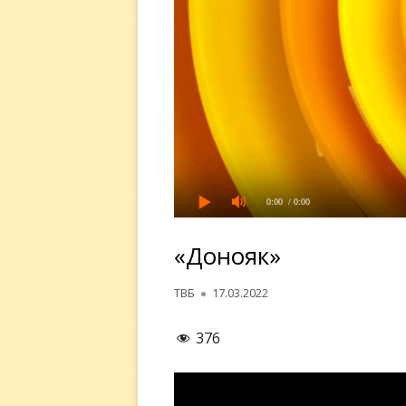
0:00
/ 0:00
«Донояк»
Автор
Опубликовано
ТВБ
17.03.2022
376