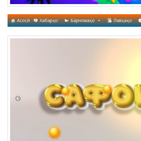
Асосӣ
Хабарҳо
Барномаҳо
Лавҳаҳо