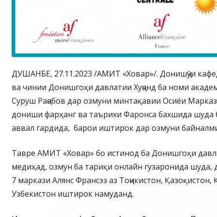
ДУШАНБЕ, 27.11.2023 /АМИТ «Ховар»/. Донишҷӯи каф
ва чинии Донишгоҳи давлатии Хуҷанд ба номи акаде
Суруш Раҷабов дар озмуни минтақавии Осиёи Марказӣ
дониши фарҳанг ва таърихи Фаронса бахшида шуда б
аввал гардида, барои иштирок дар озмуни байналми
Тавре АМИТ «Ховар» бо истинод ба Донишгоҳи давла
медиҳад, озмун ба тариқи онлайн гузаронида шуда,
7 маркази Алянс Франсэз аз Тоҷикистон, Қазоқистон,
Узбeкистон иштирок намуданд.