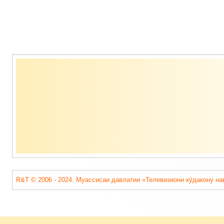
Содержимое
подвала
R&T © 2006 - 2024. Муассисаи давлатии «Телевизиони кӯдакону на