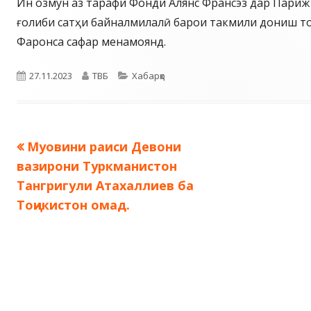
Ин озмун аз тарафи Фонди Алянс Франсэз дар Париж
ғолиби сатҳи байналмилалӣ барои такмили дониш то
Фаронса сафар менамоянд.
Опубликовано
Автор
Рубрики
27.11.2023
ТВБ
Хабарҳо
Предыдущая
Муовини раиси Девони
Навигация
запись:
вазирони Туркманистон
по
Тангригули Атахаллиев ба
Тоҷикистон омад.
записям