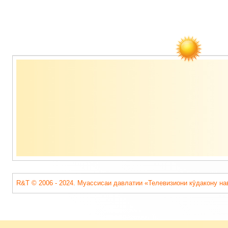
Содержимое
подвала
R&T © 2006 - 2024. Муассисаи давлатии «Телевизиони кӯдакону на