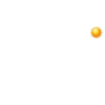
по
записям