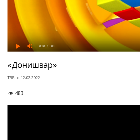
0:00
/ 0:00
«Донишвар»
Автор
Опубликовано
ТВБ
12.02.2022
483