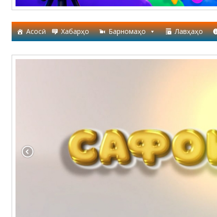
Асосӣ
Хабарҳо
Барномаҳо
Лавҳаҳо