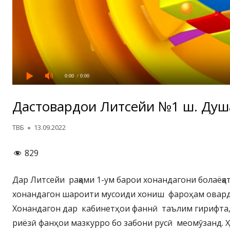
0:00
/ 0:00
Дастовардҳои Литсейи №1 ш. Ду
Автор
Опубликовано
ТВБ
13.09.2022
829
Дар Литсейи рақами 1-ум барои хонандагони болаёқа
хонандагон шароити мусоиди хониш фароҳам овард
Хонандагон дар кабинетҳои фаннӣ таълим гирифта,
риёзӣ фанҳои мазкурро бо забони русӣ меомӯзанд.