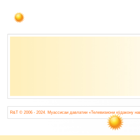
Содержимое
подвала
R&T © 2006 - 2024. Муассисаи давлатии «Телевизиони кӯдакону на