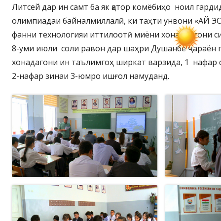
Литсей дар ин самт ба як қатор комёбиҳо ноил гарди
олимпиадаи байналмиллалӣ, ки таҳти унвони «АЙ ЭС
фанни технологияи иттилоотӣ миёни хонандагони син
8-уми июли соли равон дар шаҳри Душанбе ҷараён г
хонадагони ин таълимгоҳ ширкат варзида, 1 нафар 
2-нафар зинаи 3-юмро ишғол намуданд.