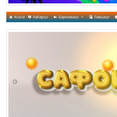
Асосӣ
Хабарҳо
Барномаҳо
Лавҳаҳо