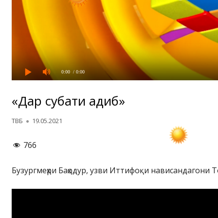
0:00
/ 0:00
«Дар суҳбати адиб»
Автор
Опубликовано
ТВБ
19.05.2021
766
Бузургмеҳри Баҳодур, узви Иттифоқи нависандагони 