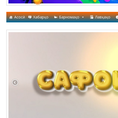
Асосӣ
Хабарҳо
Барномаҳо
Лавҳаҳо