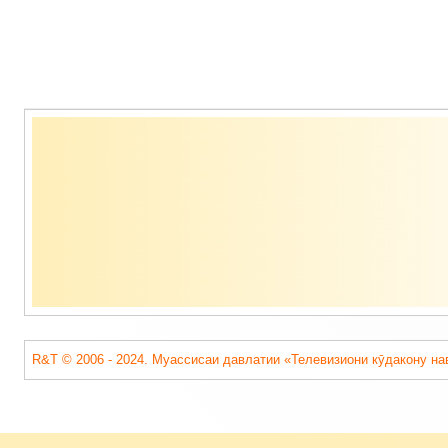
Содержимое
подвала
R&T © 2006 - 2024. Муассисаи давлатии «Телевизиони кӯдакону на