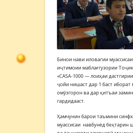
Бинои нави иловагии муассиса
иҷтимоии маблағгузории Тоҷик
«CASA-1000 — лоиҳаи дастгирии 
ҷойи нишаст дар 1 баст иборат 
омӯзгорон ва дар қитъаи замин
гардидааст.
Ҳамчунин барои таъмини синфхо
муассисаи навбунёд беҳтарин ш