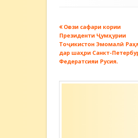
Предыдущая
Оғози сафари кории
Навигация
запись:
Президенти Ҷумҳурии
по
Тоҷикистон Эмомалӣ Раҳ
дар шаҳри Санкт-Петербу
записям
Федератсияи Русия.
Содержимое
подвала