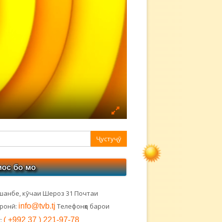
авная
ковая
лонка
шанбе, кӯчаи Шероз 31 Почтаи
тронӣ:
info@tvb.tj
Телефонҳо барои
:
( +992 37 ) 221-97-78