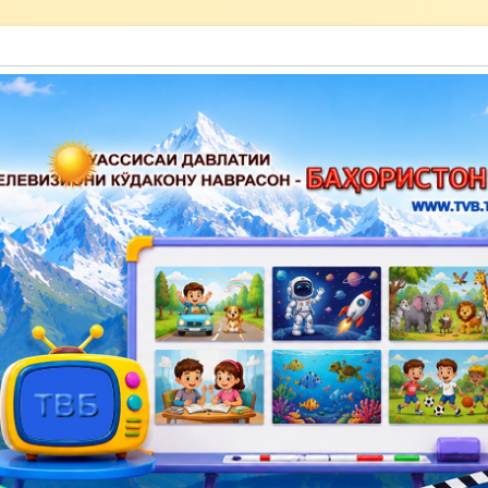
акону наврасон — Баҳористон»