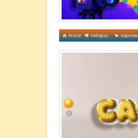
Асосӣ
Хабарҳо
Барном