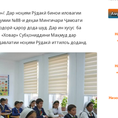
р»/. Дар ноҳияи Рӯдакӣ бинои иловагии
мумии №88-и деҳаи Мингичари Ҷамоати
дорӣ қарор дода шуд. Дар ин хусус ба
Н
 «Ховар» Субҳониддини Маҳмуд дар
авлатии ноҳияи Рӯдакӣ иттилоъ доданд.
Н
Низо