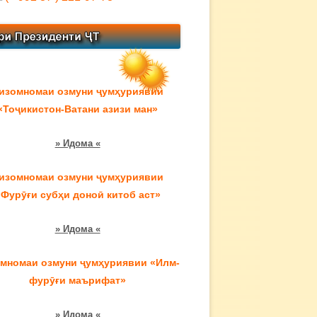
изомномаи озмуни ҷумҳуриявии
«Тоҷикистон-Ватани азизи ман»
» Идома «
изомномаи озмуни ҷумҳуриявии
«Фурӯғи субҳи доноӣ китоб аст»
» Идома «
мномаи озмуни ҷумҳуриявии «Илм-
фурӯғи маърифат»
» Идома «