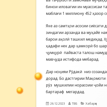
ва таҷҳизоти замонавӣ муҷаҳҳа
бинои иловагии ин муассисаи 
маблағи 1 миллиону 452 ҳазор 
Яке аз самтҳои асосии сиёсати
зиндагии арзанда ва муҳайё на
барои аҳолӣ ташкил медиҳад. Ҳ
ҳадафи нек дар ҳамкорӣ бо шар
ҷумҳурӣ пайваста талош намуда
мавҷуда истифода мебарад.
Дар ноҳияи Рӯдакӣ низ созанд
дорад. Бо дастгирии Мақомоти
рӯз мушкилии норасоии ҷойи ни
бартараф мегардад.
Опубликовано
Автор
Рубрики
26.12.2023
ТВБ
Хабарҳо