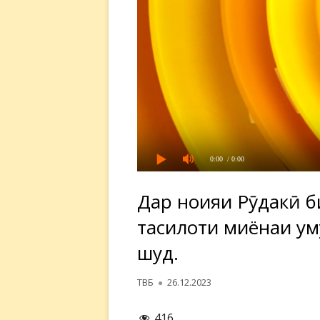
0:00
/ 0:00
Дар ноҳияи Рӯдакӣ 
таҳсилоти миёнаи у
шуд.
Автор
Опубликовано
ТВБ
26.12.2023
416