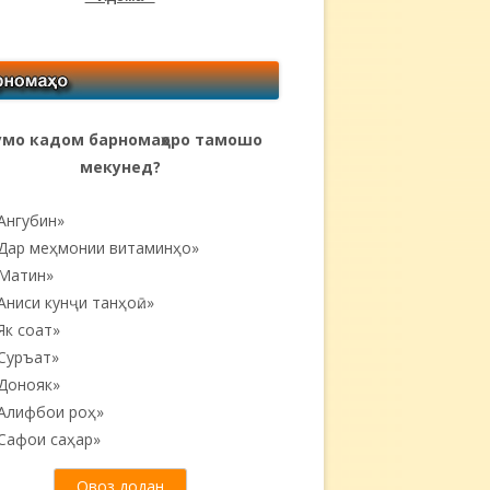
мо кадом барномаҳоро тамошо
мекунед?
Ангубин»
Дар меҳмонии витаминҳо»
Матин»
Аниси кунҷи танҳоӣ...»
Як соат»
Суръат»
Донояк»
Алифбои роҳ»
Сафои саҳар»