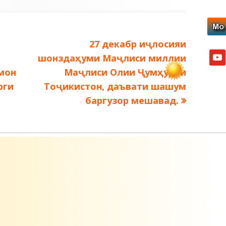
Следующая
27 декабр иҷлосияи
yout
запись:
шонздаҳуми Маҷлиси миллии
мон
Маҷлиси Олии Ҷумҳурии
рги
Тоҷикистон, даъвати шашум
баргузор мешавад.