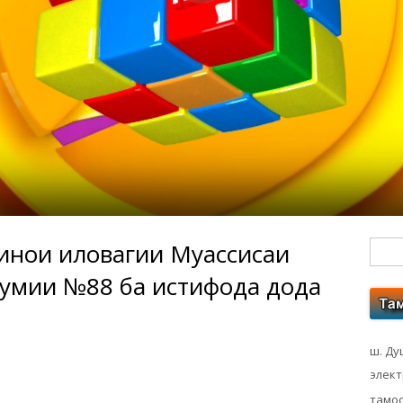
бинои иловагии Муассисаи
Гл
мумии №88 ба истифода дода
бо
ко
ш. Ду
элек
тамос