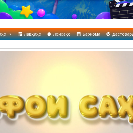
аҳо
Лавҳаҳо
Лоиҳаҳо
Барнома
Дастовар