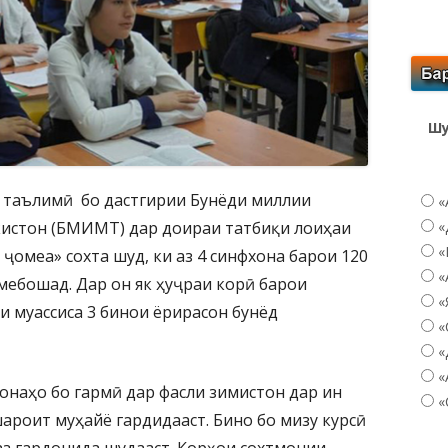
Шу
и таълимӣ бо дастгирии Бунёди миллии
«
истон (БМИМТ) дар доираи татбиқи лоиҳаи
«
«
ҷомеа» сохта шуд, ки аз 4 синфхона барои 120
«
мебошад. Дар он як ҳуҷраи корӣ барои
«
и муассиса 3 бинои ёрирасон бунёд
«
«
«
наҳо бо гармӣ дар фасли зимистон дар ин
«
ароит муҳайё гардидааст. Бино бо мизу курсӣ