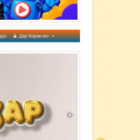
дҳо
Дар бораи мо