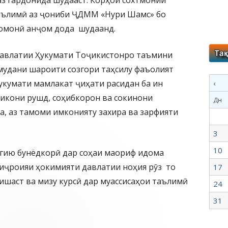
з гардонида шудааст. Корҳои сохтмонии
таълимӣ аз ҷониби ҶДММ «Нури Шамс» бо
сомонӣ анҷом дода шудаанд.
 давлатии Ҳукумати Тоҷикистонро таъмини
мудани шароити созгори таҳсилу фаъолият
укумати мамлакат ҷиҳати расидан ба ин
‹
икони рушд, соҳибкорон ва сокинони
Дн
, аз тамоми имконияту захира ва зарфияти
3
10
агию бунёдкорӣ дар соҳаи маориф идома
 иҷроияи ҳокимияти давлатии ноҳия рӯз то
17
шаст ва мизу курсӣ дар муассисаҳои таълимӣ
24
31