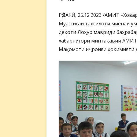
РӮДАКӢ, 25.12.2023 /АМИТ «Хова
Муассисаи таҳсилоти миёнаи у
деҳоти Лоҳур мавриди баҳрабар
хабарнигори минтақавии АМИТ
Мақомоти иҷроияи ҳокимияти д