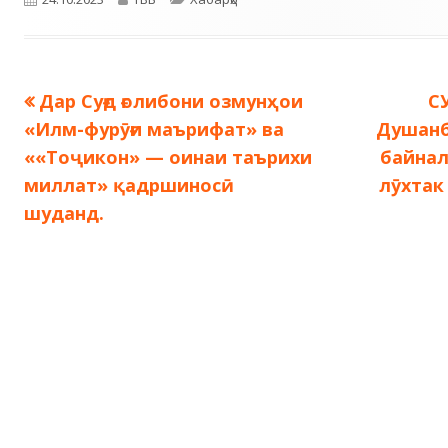
Предыдущая
С
Дар Суғд ғолибони озмунҳои
С
Навигация
запись:
за
«Илм-фурӯғи маърифат» ва
Душанб
по
««Тоҷикон» — оинаи таърихи
байна
миллат» қадршиносӣ
лӯхтак
записям
шуданд.