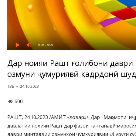
0:00
/ 0:00
Дар ноҳияи Рашт ғолибони даври
озмуни ҷумҳуриявӣ қадрдонӣ шуд
Автор
Опубликовано
ТВБ
24.10.2023
600
РАШТ, 24.10.2023 /АМИТ «Ховар»/. Дар Мақомоти и
давлатии ноҳияи Рашт дар фазои тантанавӣ мароси
даври минтақавии озмунҳои ҷумҳуриявии «Фурӯғи суб