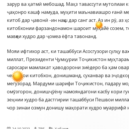
зарур ва ҳатмӣ мебошад. Маҳз тавассути мутолиаи к
ҷаҳонро кашф намуда, муҳити маънавиашро ғанӣ ме
китоб дар ҷавонӣ -ин нақш дар санг аст. Аз ин рӯ, аз 
китобхонии фарзандонамон шароит муҳайё созем, т
мавқеи худро дар ҷомеа ёфта тавонанд.
Мояи ифтихор аст, ки ташаббуси Асосгузори сулҳу 
миллат, Президенти Ҷумҳурии Тоҷикистон муҳтара
саросари мамлакат ҳаводорони зиёдеро ба ҳам ова
чеҳраҳои китобхон, донишманд, суханвар ва эҷодко
мегузорад. Мардуми шарифи Тоҷикистон, падару мо
омӯзгорон, донишҷӯёну намояндагони касбу кори гу
зеҳнии худро ба дастгирии ташаббуси Пешвои миллат
чор зинаи озмун донишу маҳорати худро муаррифӣ 
Опубликовано
Автор
Рубрики
24.10.2023
ТВБ
Хабарҳо