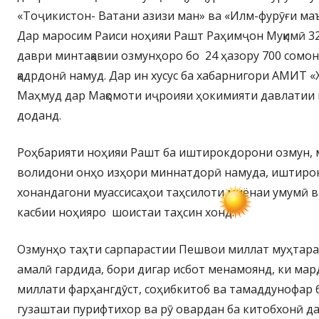
«Тоҷикистон- Ватани азизи ман» ва «Илм-фурӯғи ма
Дар маросим Раиси ноҳияи Рашт Раҳимҷон Муқимӣ 3
даври минтақавии озмунҳоро бо 24 ҳазору 700 сомо
қадрдонӣ намуд. Дар ин хусус ба хабарнигори АМИТ 
Маҳмуд дар Мақомоти иҷроияи ҳокимияти давлатии
доданд.
Роҳбарияти ноҳияи Рашт ба иштирокдорони озмун, 
волидони онҳо изҳори миннатдорӣ намуда, иштиро
хонандагони муассисаҳои таҳсилоти миёнаи умумӣ в
касбии ноҳияро шоистаи таҳсин хонд.
Озмунҳо таҳти сарпарастии Пешвои миллат муҳтар
амалӣ гардида, бори дигар исбот менамоянд, ки ма
миллати фарҳангдӯст, соҳибкитоб ва тамаддунофар б
гузаштаи пурифтихор ва рӯ овардан ба китобхонӣ д