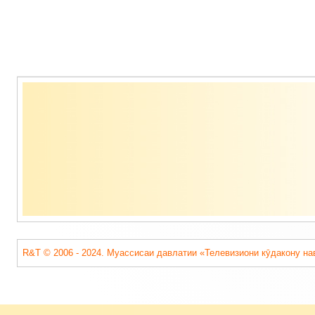
Содержимое
подвала
R&T © 2006 - 2024. Муассисаи давлатии «Телевизиони кӯдакону на