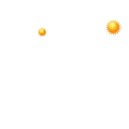
по
записям