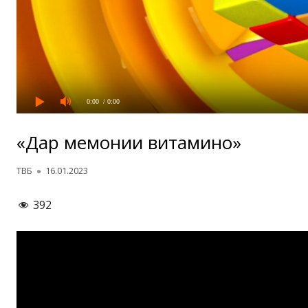
0:00
/ 0:00
«Дар меҳмонии витаминҳо»
Автор
Опубликовано
ТВБ
16.01.2023
392