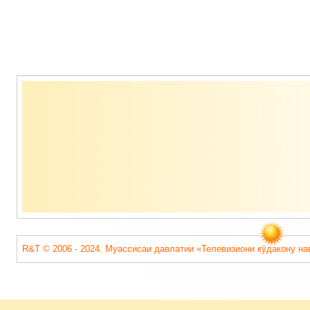
Содержимое
подвала
R&T © 2006 - 2024. Муассисаи давлатии «Телевизиони кӯдакону на