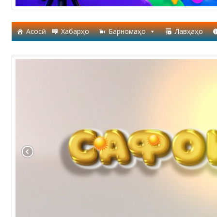
Асосӣ
Хабарҳо
Барномаҳо
Лавҳаҳо