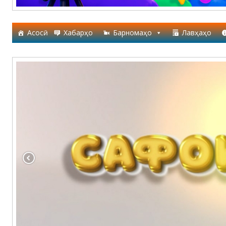
Асосӣ
Хабарҳо
Барномаҳо
Лавҳаҳо