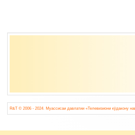
Содержимое
подвала
R&T © 2006 - 2024. Муассисаи давлатии «Телевизиони кӯдакону на