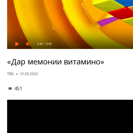
0:00
/ 0:00
«Дар меҳмонии витаминҳо»
Автор
Опубликовано
ТВБ
13.03.2022
451