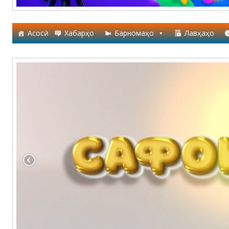
Асосӣ
Хабарҳо
Барномаҳо
Лавҳаҳо