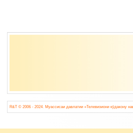
Содержимое
подвала
R&T © 2006 - 2024. Муассисаи давлатии «Телевизиони кӯдакону на