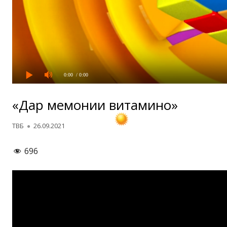
0:00
/ 0:00
«Дар меҳмонии витаминҳо»
Автор
Опубликовано
ТВБ
26.09.2021
696