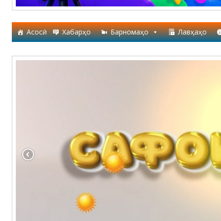
Асосӣ
Хабарҳо
Барномаҳо
Лавҳаҳо