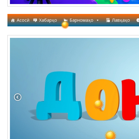
Асосӣ
Хабарҳо
Барномаҳо
Лавҳаҳо