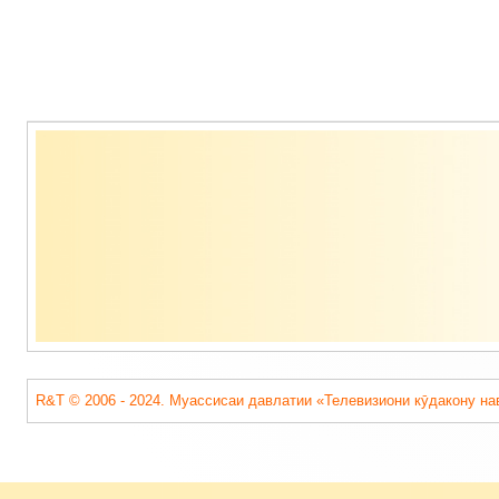
Содержимое
подвала
R&T © 2006 - 2024. Муассисаи давлатии «Телевизиони кӯдакону на