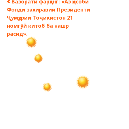
Предыдущая
Вазорати фарҳанг: «Аз ҳисоби
Навигация
запись:
Фонди захиравии Президенти
по
Ҷумҳурии Тоҷикистон 21
номгӯй китоб ба нашр
записям
расид».