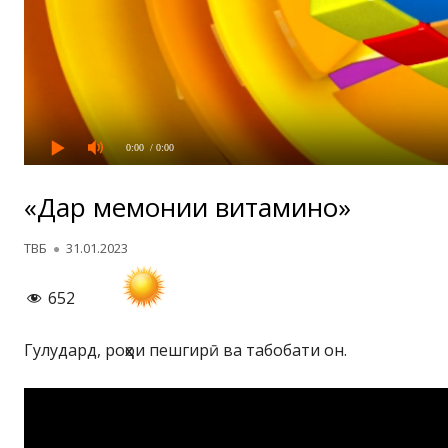
0:00
/ 0:00
«Дар меҳмонии витаминҳо»
Автор
Опубликовано
ТВБ
31.01.2023
652
Гулудард, роҳҳои пешгирӣ ва табобати он.