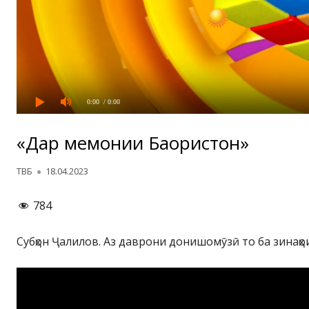
0:00
/ 0:00
«Дар меҳмонии Баҳористон»
Автор
Опубликовано
ТВБ
18.04.2023
784
Субҳон Ҷалилов. Аз даврони донишомӯзӣ то ба зинаҳо