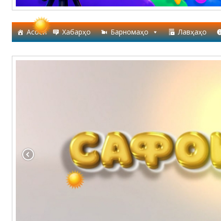
Асосӣ
Хабарҳо
Барномаҳо
Лавҳаҳо