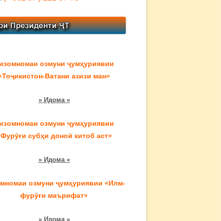
изомномаи озмуни ҷумҳуриявии
«Тоҷикистон-Ватани азизи ман»
» Идома «
изомномаи озмуни ҷумҳуриявии
«Фурӯғи субҳи доноӣ китоб аст»
» Идома «
мномаи озмуни ҷумҳуриявии «Илм-
фурӯғи маърифат»
» Идома «