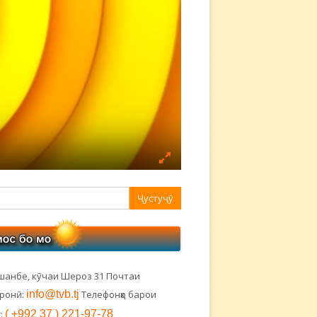
авная
ковая
лонка
шанбе, кӯчаи Шероз 31 Почтаи
тронӣ:
info@tvb.tj
Телефонҳо барои
:
( +992 37 ) 221-97-78