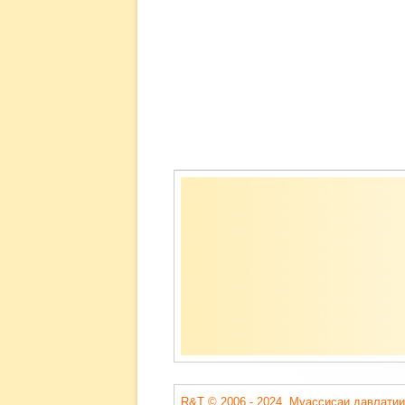
Содержимое
подвала
R&T © 2006 - 2024. Муассисаи давлатии