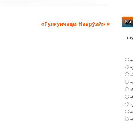
Следующая
«Гулғунчаҳои Наврӯзӣ»
запись:
Шу
«
«
«
«
«
«
«
«
«