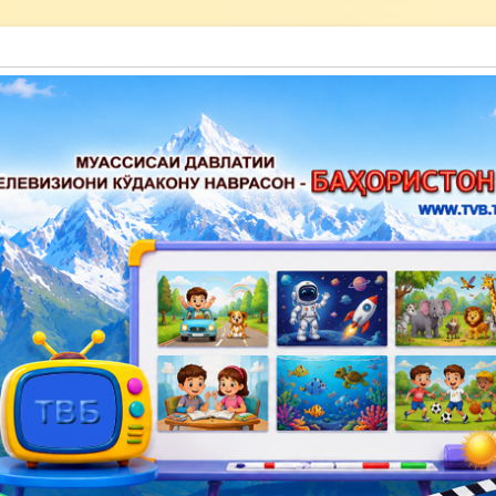
акону наврасон — Баҳористон»