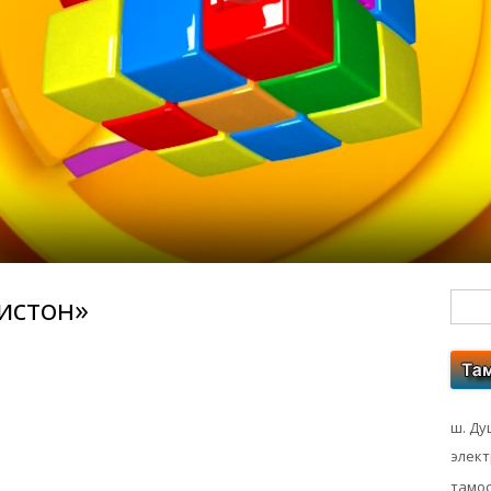
ристон»
Гл
бо
ко
ш. Ду
элек
тамос