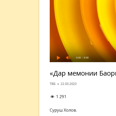
0:00
/ 0:00
«Дар меҳмонии Баҳо
Автор
Опубликовано
ТВБ
22.03.2023
1 291
Суруш Холов.