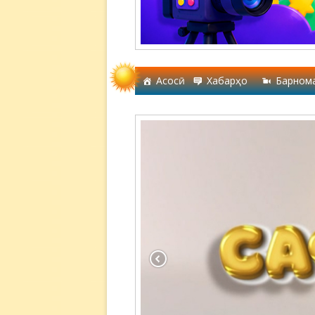
Асосӣ
Хабарҳо
Барном