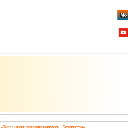
yout
 «Телевизиони кӯдакону наврасон - Баҳористон».