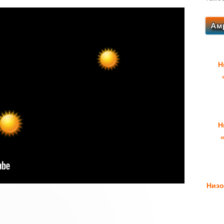
Н
Н
Низо