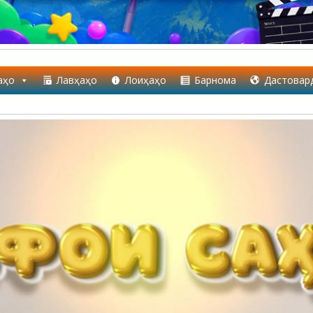
аҳо
Лавҳаҳо
Лоиҳаҳо
Барнома
Дастовар