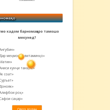
мо кадом барномаҳоро тамошо
мекунед?
Ангубин»
Дар меҳмонии витаминҳо»
Матин»
Аниси кунҷи танҳоӣ...»
Як соат»
Суръат»
Донояк»
Алифбои роҳ»
Сафои саҳар»