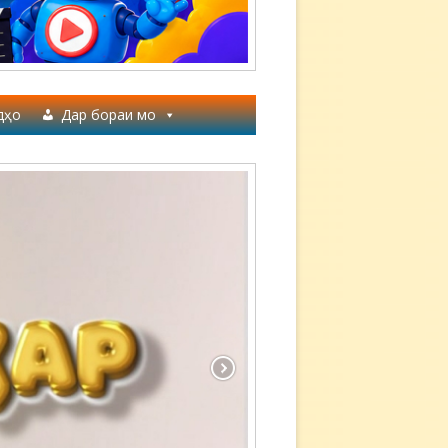
дҳо
Дар бораи мо