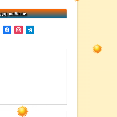
ube
facebook
instagram
telegram