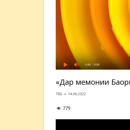
0:00
/ 0:00
«Дар меҳмонии Баҳо
Автор
Опубликовано
ТВБ
14.06.2022
779