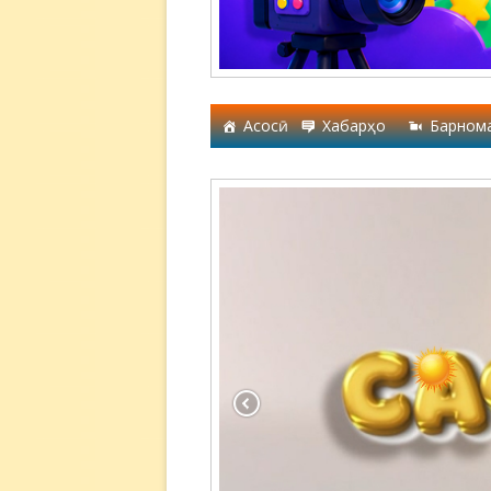
Асосӣ
Хабарҳо
Барном