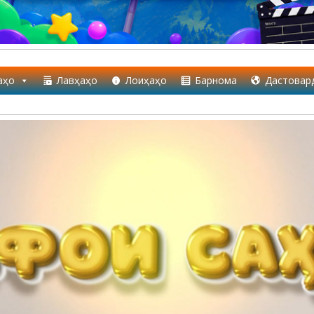
аҳо
Лавҳаҳо
Лоиҳаҳо
Барнома
Дастовар