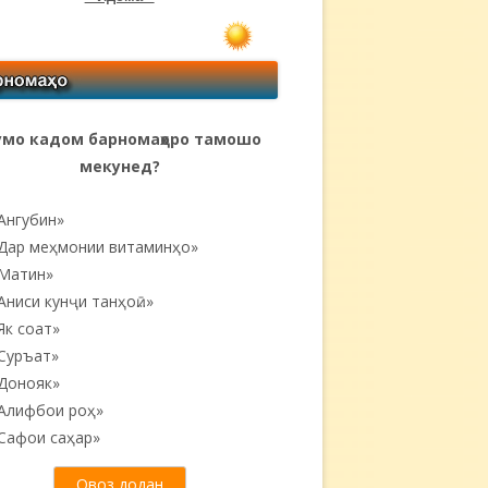
мо кадом барномаҳоро тамошо
мекунед?
Ангубин»
Дар меҳмонии витаминҳо»
Матин»
Аниси кунҷи танҳоӣ...»
Як соат»
Суръат»
Донояк»
Алифбои роҳ»
Сафои саҳар»