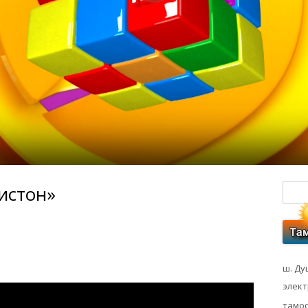
ристон»
Гл
бо
ко
ш. Ду
элек
тамос