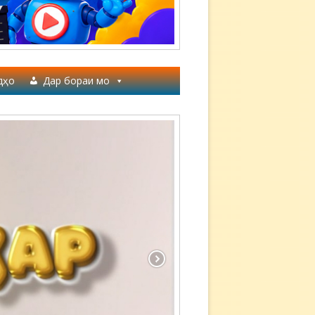
дҳо
Дар бораи мо