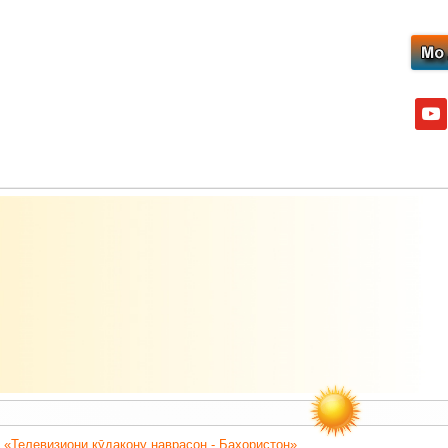
yout
 «Телевизиони кӯдакону наврасон - Баҳористон».