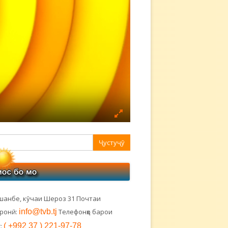
авная
ковая
лонка
шанбе, кӯчаи Шероз 31 Почтаи
тронӣ:
info@tvb.tj
Телефонҳо барои
:
( +992 37 ) 221-97-78