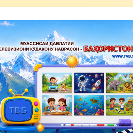
акону наврасон — Баҳористон»