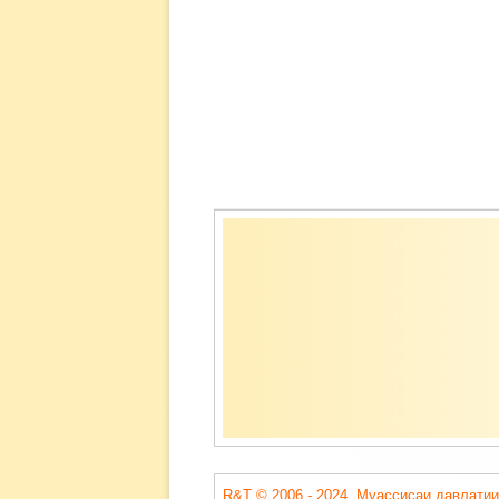
Содержимое
подвала
R&T © 2006 - 2024. Муассисаи давлатии