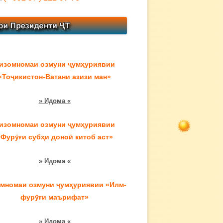
изомномаи озмуни ҷумҳуриявии
«Тоҷикистон-Ватани азизи ман»
» Идома «
изомномаи озмуни ҷумҳуриявии
«Фурӯғи субҳи доноӣ китоб аст»
» Идома «
мномаи озмуни ҷумҳуриявии «Илм-
фурӯғи маърифат»
» Идома «