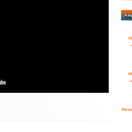
Н
Н
Низо