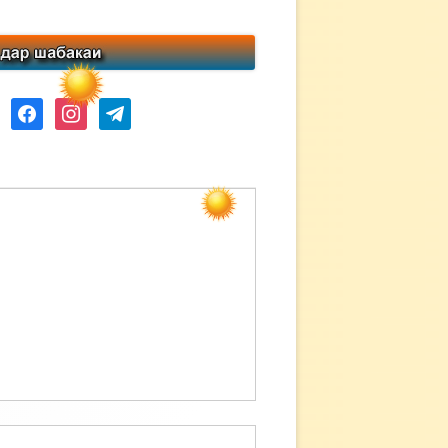
ube
facebook
instagram
telegram