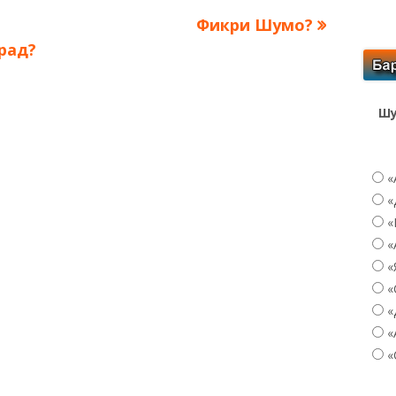
Следующая
Фикри Шумо?
запись:
рад?
Шу
«
«
«
«
«
«
«
«
«