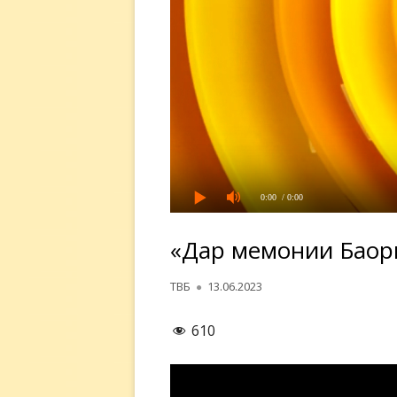
0:00
/ 0:00
«Дар меҳмонии Баҳо
Автор
Опубликовано
ТВБ
13.06.2023
610