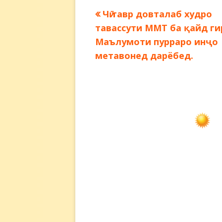
Предыдущая
Чӣ тавр довталаб худро
Навигация
запись:
тавассути ММТ ба қайд ги
по
Маълумоти пурраро инҷо
метавонед дарёбед.
записям