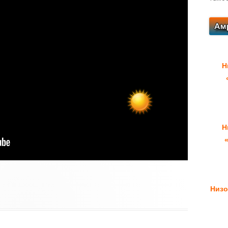
Н
Н
Низо