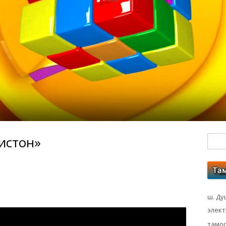
ристон»
Гл
бо
ко
ш. Ду
элек
тамос