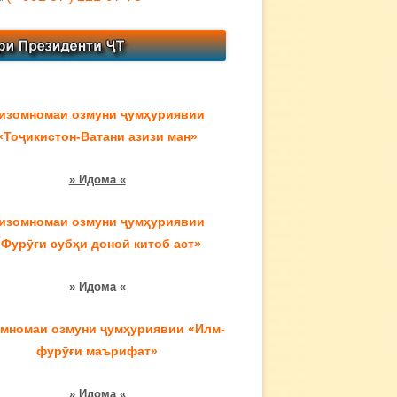
изомномаи озмуни ҷумҳуриявии
«Тоҷикистон-Ватани азизи ман»
» Идома «
изомномаи озмуни ҷумҳуриявии
«Фурӯғи субҳи доноӣ китоб аст»
» Идома «
мномаи озмуни ҷумҳуриявии «Илм-
фурӯғи маърифат»
» Идома «