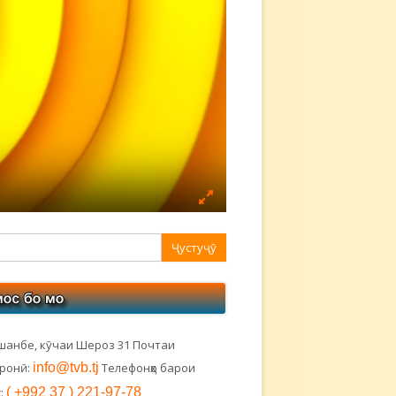
авная
ковая
лонка
шанбе, кӯчаи Шероз 31 Почтаи
тронӣ:
info@tvb.tj
Телефонҳо барои
:
( +992 37 ) 221-97-78