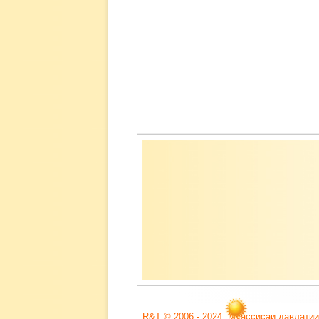
Содержимое
подвала
R&T © 2006 - 2024. Муассисаи давлатии