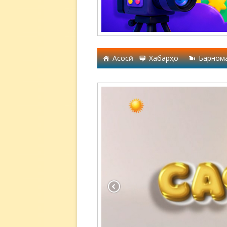
Асосӣ
Хабарҳо
Барном