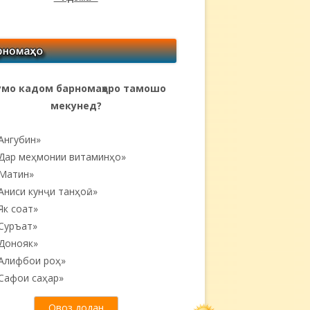
мо кадом барномаҳоро тамошо
мекунед?
Ангубин»
Дар меҳмонии витаминҳо»
Матин»
Аниси кунҷи танҳоӣ...»
Як соат»
Суръат»
Донояк»
Алифбои роҳ»
Сафои саҳар»