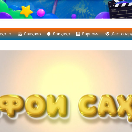
аҳо
Лавҳаҳо
Лоиҳаҳо
Барнома
Дастовар