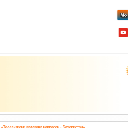
yout
 «Телевизиони кӯдакону наврасон - Баҳористон».