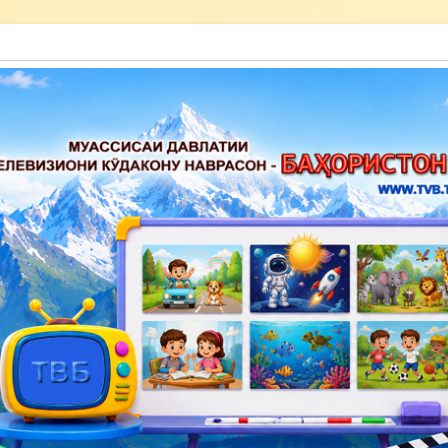
акону наврасон — Баҳористон»