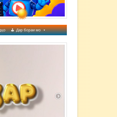
дҳо
Дар бораи мо