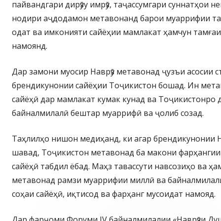
пайвандгари дирӯзу имрӯз, таҷассумгари суннатҳои н
нодири аҷдодамон метавонанд барои муаррифии таъ
одат ва имконияти сайёҳии мамлакат ҳамчун тамғаи
намоянд.
Дар замони муосир Наврӯз метавонад ҷузъи асосии с
брендикунонии сайёҳии Тоҷикистон бошад. Ин мета
сайёҳӣ дар мамлакат кумак кунад ва Тоҷикистонро 
байналмилалӣ бештар муаррифӣ ва ҷолиб созад.
Таҳлилҳо нишон медиҳанд, ки агар брендикунонии Н
шавад, Тоҷикистон метавонад ба макони фарҳангии
сайёҳӣ табдил ёбад. Маҳз тавассути навсозиҳо ва ҳа
метавонад рамзи муаррифии миллӣ ва байналмилалӣ
соҳаи сайёҳӣ, иқтисод ва фарҳанг мусоидат намояд.
Дар фарҷоми Форуми IV байналмилалии «Наврӯзи Ду