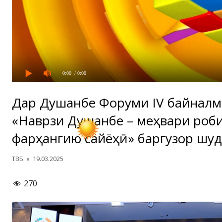
0:00
/ 0:00
Дар Душанбе Форуми IV байнал
«Наврӯзи Душанбе – меҳвари роб
фарҳангию сайёҳӣ» баргузор шуд
Автор
Опубликовано
ТВБ
19.03.2025
270