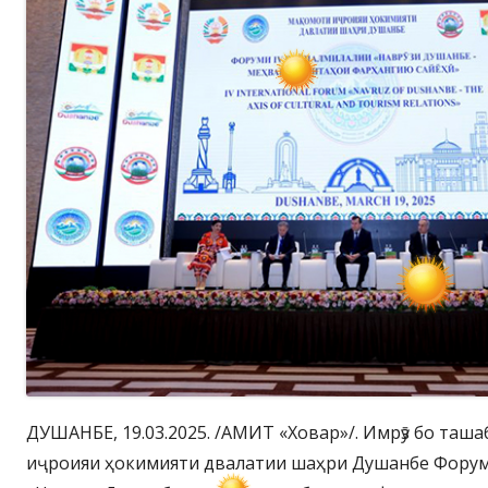
ДУШАНБЕ, 19.03.2025. /АМИТ «Ховар»/. Имрӯз бо таш
иҷроияи ҳокимияти двалатии шаҳри Душанбе Форум