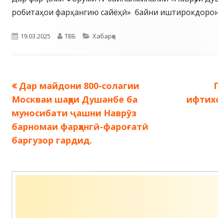
робитаҳои фарҳангию сайёҳӣ» байни иштирокдорон
Опубликовано
Автор
Рубрики
19.03.2025
ТВБ
Хабарҳо
Предыдущая
Дар майдони 800-солагии
Навигация
запись:
з
Москваи шаҳри Душанбе ба
ифтих
по
муносибати ҷашни Наврӯз
барномаи фарҳангӣ-фароғатӣ
записям
баргузор гардид.
Содержимое
подвала