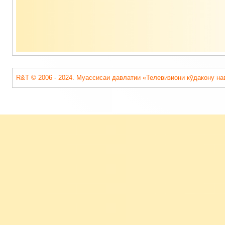
R&T © 2006 - 2024. Муассисаи давлатии «Телевизиони кӯдакону на