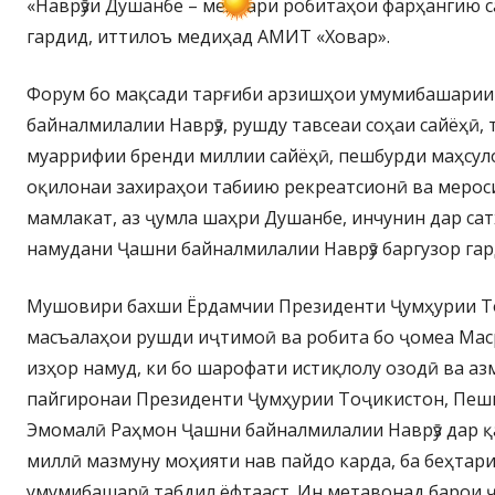
«Наврӯзи Душанбе – меҳвари робитаҳои фарҳангию с
гардид, иттилоъ медиҳад АМИТ «Ховар».
Форум бо мақсади тарғиби арзишҳои умумибашари
байналмилалии Наврӯз, рушду тавсеаи соҳаи сайёҳӣ, 
муаррифии бренди миллии сайёҳӣ, пешбурди маҳсул
оқилонаи захираҳои табиию рекреатсионӣ ва мерос
мамлакат, аз ҷумла шаҳри Душанбе, инчунин дар сат
намудани Ҷашни байналмилалии Наврӯз баргузор гар
Мушовири бахши Ёрдамчии Президенти Ҷумҳурии Т
масъалаҳои рушди иҷтимоӣ ва робита бо ҷомеа Мас
изҳор намуд, ки бо шарофати истиқлолу озодӣ ва а
пайгиронаи Президенти Ҷумҳурии Тоҷикистон, Пеш
Эмомалӣ Раҳмон Ҷашни байналмилалии Наврӯз дар 
миллӣ мазмуну моҳияти нав пайдо карда, ба беҳтар
умумибашарӣ табдил ёфтааст. Ин метавонад барои 