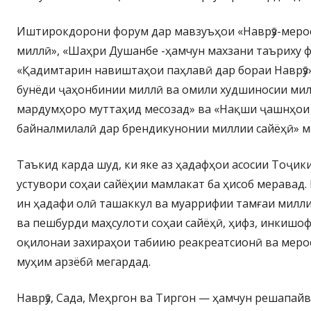
Иштирокдорони форум дар мавзуъҳои «Наврӯз-меро
миллӣ», «Шаҳри Душанбе -ҳамчун махзани таъриху ф
«Қадимтарин навиштаҳои паҳлавӣ дар бораи Наврӯз»,
бунёди ҷаҳонбинии миллӣ ва омили худшиносии милл
мардумҳоро муттаҳид месозад» ва «Нақши ҷашнҳои м
байналмилалӣ дар брендикунонии миллии сайёҳӣ» м
Таъкид карда шуд, ки яке аз ҳадафҳои асосии Тоҷи
устувори соҳаи сайёҳии мамлакат ба ҳисоб меравад.
ин ҳадафи олӣ ташаккул ва муаррифии тамғаи милли
ва пешбурди маҳсулоти соҳаи сайёҳӣ, ҳифз, инкишо
оқилонаи захираҳои табиию реакреатсионӣ ва меро
муҳим арзёбӣ мегардад.
Наврӯз, Сада, Меҳргон ва Тиргон — ҳамчун решапайв