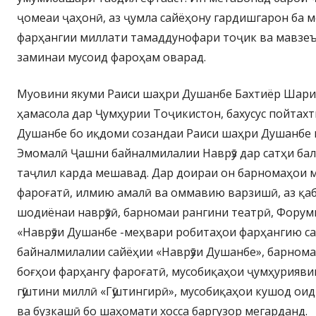
ҷомеаи ҷаҳонӣ, аз ҷумла сайёҳону гардишгарон ба 
фарҳангии миллати тамаддунофари тоҷик ва мавзе
заминаи мусоид фароҳам оварад.
Муовини якуми Раиси шаҳри Душанбе Бахтиёр Шари
ҳамасола дар Ҷумҳурии Тоҷикистон, бахусус пойтах
Душанбе бо иқдоми созандаи Раиси шаҳри Душанбе 
Эмомалӣ Ҷашни байналмилалии Наврӯз дар сатҳи бал
таҷлил карда мешавад. Дар доираи он барномаҳои 
фароғатӣ, илмию амалӣ ва оммавию варзишӣ, аз қа
шодиёнаи наврӯзӣ, барномаи рангини театрӣ, Фору
«Наврӯзи Душанбе -меҳвари робитаҳои фарҳангию са
байналмилалии сайёҳии «Наврӯзи Душанбе», барнома
боғҳои фарҳангу фароғатӣ, мусобиқаҳои ҷумҳурияв
гӯштини миллӣ «Гӯштингирӣ», мусобиқаҳои кушод оид
ва бузкашӣ бо шаҳомати хосса баргузор мегарданд.