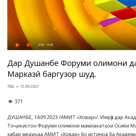
0:00
/ 0:00
Дар Душанбе Форуми олимони да
Марказӣ баргузор шуд.
Автор
Опубликовано
ТВБ
15.09.2023
371
ДУШАНБЕ, 14.09.2023 /АМИТ «Ховар»/. Имрӯз дар Ак
Тоҷикистон Форуми олимони мамлакатҳои Осиёи Ма
хабар медиҳад АМИТ «Ховар» бо истинод ба Академ