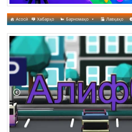
Асосӣ
Хабарҳо
Барномаҳо
Лавҳаҳо