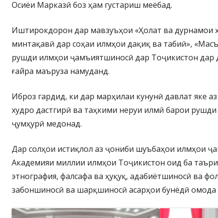
Осиёи Марказӣ боз ҳам густариш меёбад.
Иштирокдорон дар мавзуъҳои «Ҳолат ва дурнамои 
минтақавӣ дар соҳаи илмҳои дақиқ ва табиӣ», «Мас
рушди илмҳои ҷамъиятшиносӣ дар Тоҷикистон дар 
ғайра маъруза намуданд.
Иброз гардид, ки дар марҳилаи кунунӣ давлат яке а
худро дастгирӣ ва таҳкими неруи илмӣ барои рушди
ҷумҳурӣ медонад.
Дар солҳои истиқлол аз ҷониби шуъбаҳои илмҳои 
Академияи миллии илмҳои Тоҷикистон оид ба таъри
этнография, фалсафа ва ҳуқуқ, адабиётшиносӣ ва ф
забоншиносӣ ва шарқшиносӣ асарҳои бунёдӣ омода в