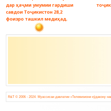
записям
дар ҳаҷми умумии гардиши
тоҷик
савдои Тоҷикистон 28,2
фоизро ташкил медиҳад.
Содержимое
подвала
R&T © 2006 - 2024. Муассисаи давлатии «Телевизиони кӯдакону на