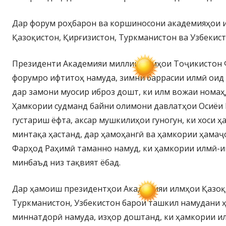
Дар форум роҳбарон ва коршиносони академияҳои 
Қазоқистон, Қирғизистон, Туркманистон ва Узбекис
Президенти Академияи миллии илмҳои Тоҷикистон
форумро ифтитоҳ намуда, зимни баррасии илмӣ оид 
дар замони муосир иброз дошт, ки илм вожаи номаҳ
Ҳамкории судманд байни олимони давлатҳои Осиёи
густариш ёфта, аксар мушкилиҳои гуногун, ки хоси 
минтақа ҳастанд, дар ҳамоҳангӣ ва ҳамкории ҳамаҷ
Фарҳод Раҳимӣ таманно намуд, ки ҳамкории илмӣ-
минбаъд низ тақвият ёбад.
Дар ҳамоиш президентҳои Академияи илмҳои Қазоқи
Туркманистон, Узбекистон барои ташкил намудани
миннатдорӣ намуда, изҳор доштанд, ки ҳамкории и