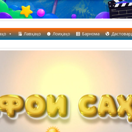
аҳо
Лавҳаҳо
Лоиҳаҳо
Барнома
Дастовар