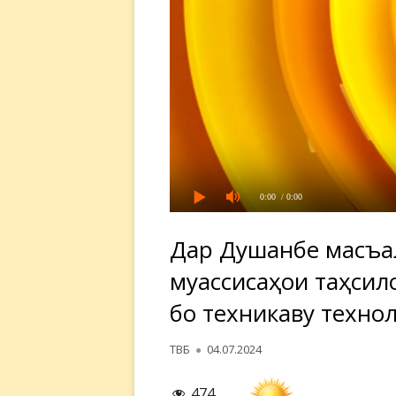
0:00
/ 0:00
Дар Душанбе масъал
муассисаҳои таҳсил
бо техникаву техно
Автор
Опубликовано
ТВБ
04.07.2024
474