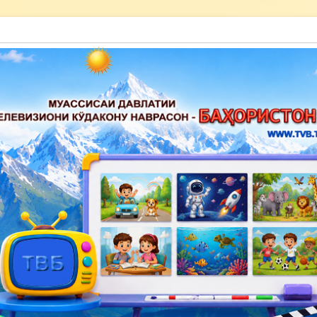
акону наврасон — Баҳористон»