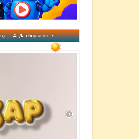
дҳо
Дар бораи мо