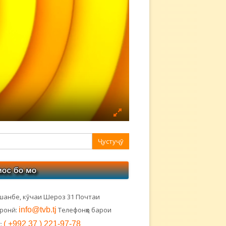
авная
ковая
лонка
шанбе, кӯчаи Шероз 31 Почтаи
тронӣ:
info@tvb.tj
Телефонҳо барои
:
( +992 37 ) 221-97-78