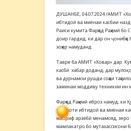
ДУШАНБЕ, 04.07.2024 /АМИТ «Хов
ибтидоӣ ва миёнаи касбии назд
Раиси кумита Фарҳод Раҳимӣ бо
доир гардид, ки дар он ҷонибҳо
зоҳир намуданд.
Тавре ба АМИТ «Ховар» дар Кум
касбӣ хабар доданд, дар мулоқо
ва дурнамои рушди соҳаи таҳсил
заминаи моддиву техникии ин м
Фарҳод Раҳимӣ иброз намуд, ки 
таҳсилоти ибтидоӣ ва миёнаи ка
маориф арзёбӣ менамояд, зеро и
мамлакатро бо мутахассисони б