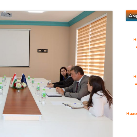
Н
Н
Низо