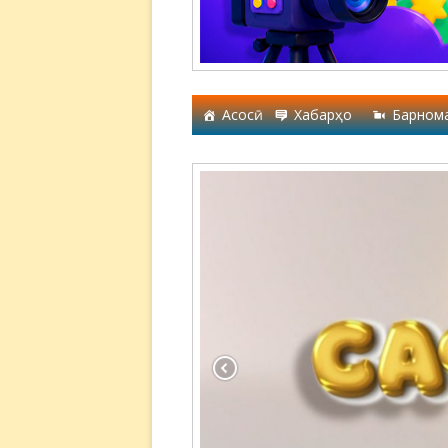
Асосӣ
Хабарҳо
Барном