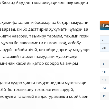
 баланд бардоштани некӯаҳволии шаҳрвандон
аҳкими фаъолияти босамар ва беҳтар намудани
варзад, ки бо дастгирии Ҳукумати ҷумҳурӣ ва
иҳати навсозӣ, таъмиру тармим, таҳкими пояи
‹
з ҷумла бо лавозимоти озмоишгоҳӣ, асбобу
Дн
арурӣ, асбоби аёнӣ, китобҳои дарсиву модулҳои
а тавсиявӣ таъмин намудани муассисаҳои
миёнаи касбӣ як қатор корҳоро ба анҷом
3
10
17
агии худро ҷиҳати таҷҳизонидани муассисаҳои
24
сбӣ бо техникаву технологияи зарурӣ,
31
 модулҳои таълимӣ ва дастурамалҳои корӣ баён