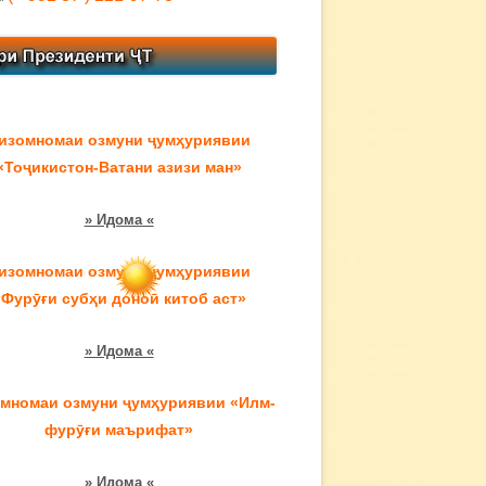
изомномаи озмуни ҷумҳуриявии
«Тоҷикистон-Ватани азизи ман»
» Идома «
изомномаи озмуни ҷумҳуриявии
«Фурӯғи субҳи доноӣ китоб аст»
» Идома «
мномаи озмуни ҷумҳуриявии «Илм-
фурӯғи маърифат»
» Идома «