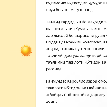
иҷтимоию иқтисодии ҷумҳурӣ ва
саҳми босазо мегузоранд.
Таъкид гардид, ки бо мақсади т
шароити таҳсил Кумита талош ме
дар ҳамкорӣ бо шарикони рушд ҷ
моддиву техникии муассисаҳо, а
анҷом, техникаву технологияи з
таълимӣ, дастурамалҳои корӣ в
таълимии таҳсилоти ибтидоӣ ва 
расонад.
Раймундас Кароблис изҳорӣ омод
таҳсилоти ибтидоӣ ва миёнаи ка
асбобҳои аёнӣ, китобҳои дарсиву
дошт.