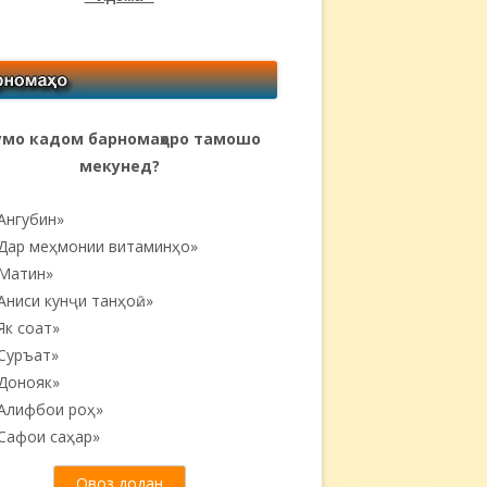
мо кадом барномаҳоро тамошо
мекунед?
Ангубин»
Дар меҳмонии витаминҳо»
Матин»
Аниси кунҷи танҳоӣ...»
Як соат»
Суръат»
Донояк»
Алифбои роҳ»
Сафои саҳар»