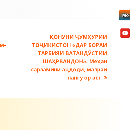
yout
Следующая
ҚОНУНИ ҶУМҲУРИИ
запись:
м-
ТОҶИКИСТОН «ДАР БОРАИ
ТАРБИЯИ ВАТАНДӮСТИИ
ШАҲРВАНДОН». Меҳан
сарзамини аҷдодӣ, мазраи
нангу ор аст.