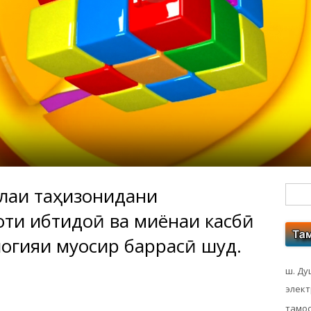
аи таҷҳизонидани
Гл
оти ибтидоӣ ва миёнаи касбӣ
бо
логияи муосир баррасӣ шуд.
ко
ш. Ду
элек
тамос