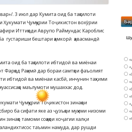
ар»/. 3 июл дар Кумита оид ба таҳсилоти
и Ҳукумати Ҷумҳурии Тоҷикистон вохӯрии
 Сафири Иттиҳоди Аврупо Раймундас Кароблис
Шу
 ба густариши бештари ҳамкорӣ ҳавасмандӣ
«
ита оид ба таҳсилоти ибтидоӣ ва миёнаи
«
т Фарҳод Раҳимӣ дар бораи самтҳои фаъолият
«
оти ибтидоӣ ва миёнаи касбӣ, инчунин таҳкими
«
уассисаҳо маълумоти мушаххас дод.
«
«
Ҳукумати Ҷумҳурии Тоҷикистон зинаҳои
«
сбиро ба сифати яке аз ҷузъҳои муҳими низоми
«
«
н зинаҳо тамоми соҳаҳои хоҷагии халқи
аландихтисос таъмин намуда, дар рушди