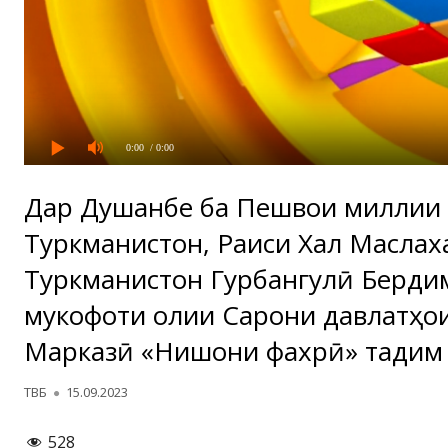
0:00
/ 0:00
Дар Душанбе ба Пешвои миллии
Туркманистон, Раиси Халқ Маслах
Туркманистон Гурбангулӣ Берди
мукофоти олии Сарони давлатҳо
Марказӣ «Нишони фахрӣ» тақдим
Автор
Опубликовано
ТВБ
15.09.2023
528