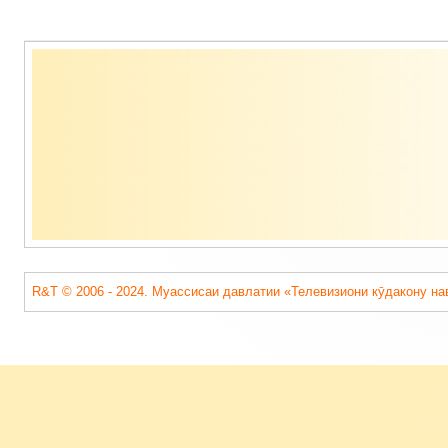
Содержимое
подвала
R&T © 2006 - 2024. Муассисаи давлатии «Телевизиони кӯдакону на