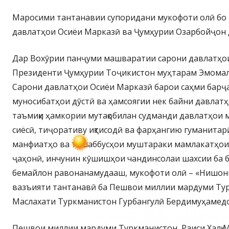
Маросими тантанавии супоридани мукофоти олӣ бо
давлатҳои Осиёи Марказӣ ва Ҷумҳурии Озарбойҷон 
Дар Вохӯрии панҷуми машваратии сарони давлатҳо
Президенти Ҷумҳурии Тоҷикистон муҳтарам Эмомал
Сарони давлатҳои Осиёи Марказӣ барои саҳми барҷ
муносибатҳои дӯстӣ ва ҳамсоягии нек байни давлат
таъмиқи ҳамкории мутақобилан судманди давлатҳои м
сиёсӣ, тиҷоративу иқтисодӣ ва фарҳангию гуманитар
манфиатҳо ва ташаббусҳои муштараки мамлакатҳои 
ҷаҳонӣ, инчунин кӯшишҳои чандинсолаи шахсии ба 
бемайлон равонанамудааш, мукофоти олӣ – «Нишон
вазъияти тантанавӣ ба Пешвои миллии мардуми Турк
Маслахати Туркманистон Гурбангулӣ Бердимуҳамедо
Пешвои миллии мардуми Туркманистон, Раиси Халқ 