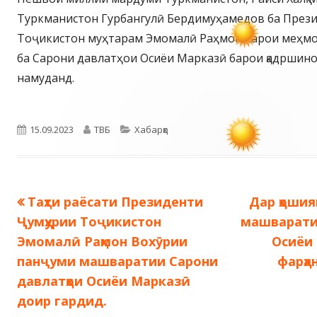
Туркманистон Гурбангулӣ Бердимуҳамедов ба През
Тоҷикистон муҳтарам Эмомалӣ Раҳмон барои меҳм
ба Сарони давлатҳои Осиёи Марказӣ барои қадршино
намуданд.
Опубликовано
Автор
Рубрики
15.09.2023
ТВБ
Хабарҳо
Предыдущая
Следующ
Таҳти раёсати Президенти
Дар ҳоши
Навигация
запись:
запись:
Ҷумҳурии Тоҷикистон
машваратии
по
Эмомалӣ Раҳмон Вохӯрии
Осиёи
панҷуми машваратии Сарони
фарҳа
записям
давлатҳои Осиёи Марказӣ
доир гардид.