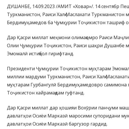
ДУШАНБЕ, 14.09.2023 /АМИТ «Ховар»/. 14 сентябр П
Туркманистон, Раиси Халқ Маслахати Туркманистон 
Бердимуҳамедов ба Ҷумҳурии Тоҷикистон ташриф о
Дар Қасри миллат меҳмони олимақомро Раиси Маҷл
Олии Ҷумҳурии Тоҷикистон, Раиси шаҳри Душанбе м
Эмомалӣ истиқбол гирифтанд.
Президенти Ҷумҳурии Тоҷикистон муҳтарам Эмома
миллии мардуми Туркманистон, Раиси Халқ Маслахат
муҳтарам Гурбангулӣ Бердимуҳамедовро самимона п
Тоҷикистон хайрамақдам гуфтанд.
Дар Қасри миллат дар ҳошияи Вохӯрии панҷуми ма
давлатҳои Осиёи Марказӣ маросими супоридани му
давлатҳои Осиёи Марказӣ баргузор гардид.