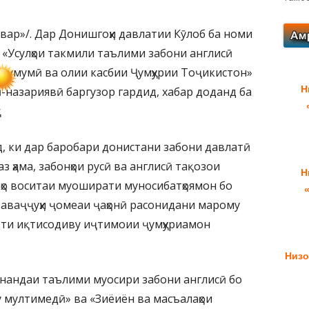
вар»/. Дар Донишгоҳи давлатии Кӯлоб ба номи
 «Усулҳои такмили таълими забони англисӣ
аи умумӣ ва олии касбии Ҷумҳурии Тоҷикистон»
Н
-назариявӣ баргузор гардид, хабар доданд ба
, ки дар баробари донистани забони давлатӣ
з ҳама, забонҳои русӣ ва англисӣ тақозои
Н
ҳо воситаи муоширати муносибатҳоямон бо
 таваҷҷуҳи ҷомеаи ҷаҳонӣ расонидани марому
фти иқтисодиву иҷтимоии ҷумҳуриамон
Низо
кунандаи таълими муосири забони англисӣ бо
у мултимедӣ» ва «Зиёиён ва масъалаҳои