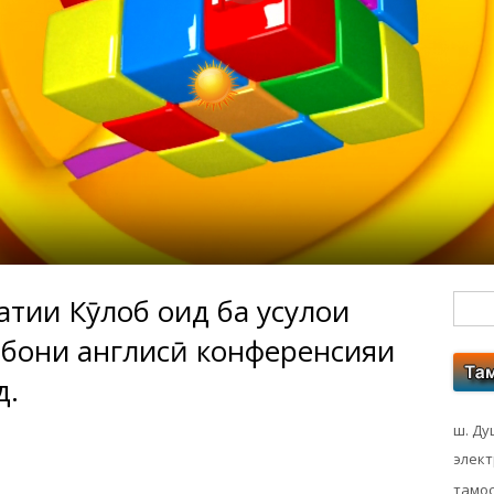
тии Кӯлоб оид ба усулҳои
Гл
абони англисӣ конференсияи
бо
д.
ко
ш. Ду
элек
тамос