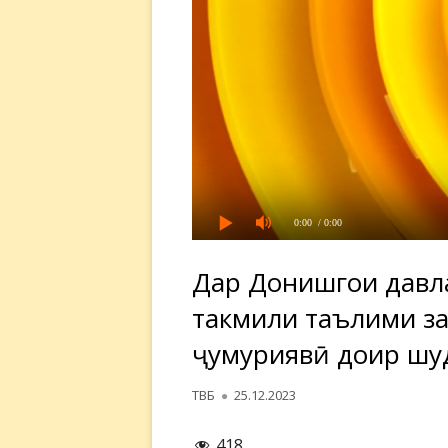
0:00
/ 0:00
Дар Донишгоҳи давла
такмили таълими з
ҷумҳуриявӣ доир шу
Автор
Опубликовано
ТВБ
25.12.2023
418