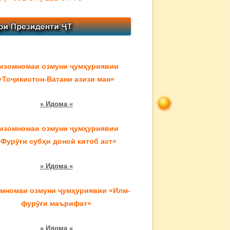
изомномаи озмуни ҷумҳуриявии
«Тоҷикистон-Ватани азизи ман»
» Идома «
изомномаи озмуни ҷумҳуриявии
«Фурӯғи субҳи доноӣ китоб аст»
» Идома «
мномаи озмуни ҷумҳуриявии «Илм-
фурӯғи маърифат»
» Идома «