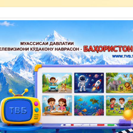
акону наврасон — Баҳористон»