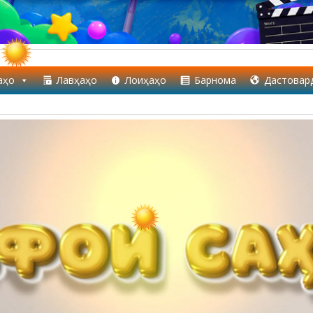
аҳо
Лавҳаҳо
Лоиҳаҳо
Барнома
Дастовар