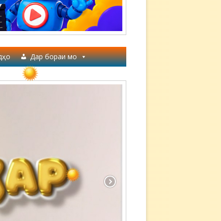
дҳо
Дар бораи мо