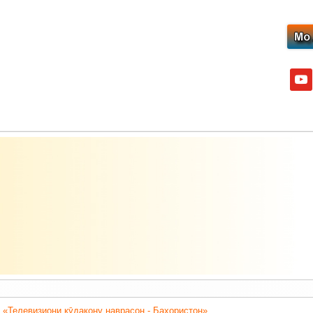
yout
 «Телевизиони кӯдакону наврасон - Баҳористон».