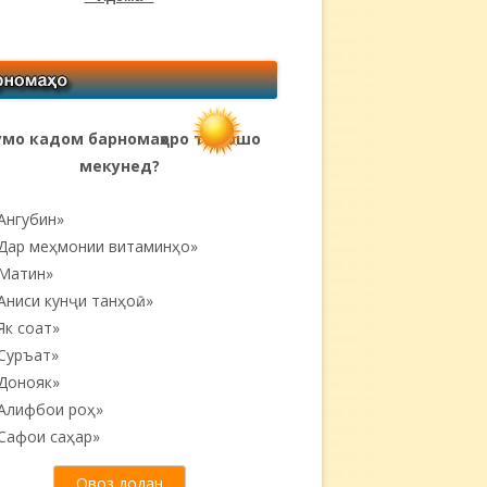
мо кадом барномаҳоро тамошо
мекунед?
Ангубин»
Дар меҳмонии витаминҳо»
Матин»
Аниси кунҷи танҳоӣ...»
Як соат»
Суръат»
Донояк»
Алифбои роҳ»
Сафои саҳар»