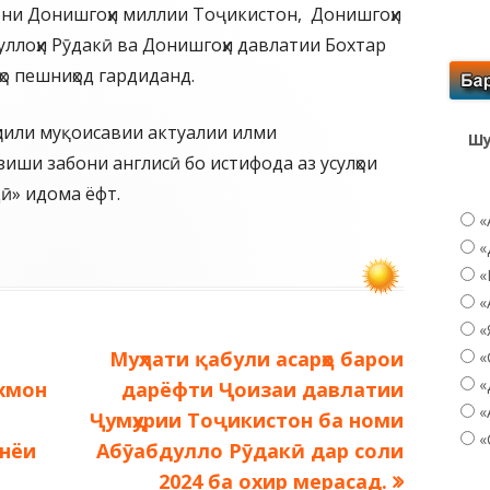
они Донишгоҳи миллии Тоҷикистон, Донишгоҳи
уллоҳи Рӯдакӣ ва Донишгоҳи давлатии Бохтар
о пешниҳод гардиданд.
ҳлили муқоисавии актуалии илми
Шу
иши забони англисӣ бо истифода аз усулҳои
ӣ» идома ёфт.
«
«
«
«
«
Следующая
Муҳлати қабули асарҳо барои
«
«
запись:
хмон
дарёфти Ҷоизаи давлатии
«
Ҷумҳурии Тоҷикистон ба номи
«
нёи
Абӯабдулло Рӯдакӣ дар соли
2024 ба охир мерасад.