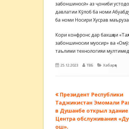
забоншиносӣ» аз ҷониби устод
давлатии Кӯлоб ба номи Абуабд
ба номи Носири Хусрав маърузаҳ
Кори конфронс дар бахшҳои «Та
забоншиносии муосир» ва «Омӯз
таълими технологияи мултимед
Опубликовано
Автор
Рубрики
25.12.2023
ТВБ
Хабарҳо
Предыдущая
Президент Республики
Навигация
запись:
Таджикистан Эмомали Ра
по
в Душанбе открыл здание
Центра обслуживания «Ду
записям
ош».