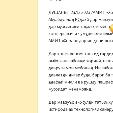
ДУШАНБЕ, 23.12.2023 /АМИТ «Хо
Абуабдуллоҳи Рӯдакӣ дар мавзуи
дар муассисаҳои таҳсилоти миён
конференсияи ҷумҳуриявии илмӣ
АМИТ «Ховар» дар ин донишгоҳ.
Дар конференсия таъкид гардид
омӯхтани забонҳои хориҷӣ, пеш а
давру замон мебошад. Ин забон
давлатҳои дигар буда, барои ба
ҳадафҳои миллӣ ва рушду пешра
мусоидат менамоянд.
Дар мавзуъҳои «Усулҳои татбиқ
истифода аз технологияи сайёр