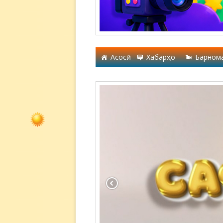
Асосӣ
Хабарҳо
Барном