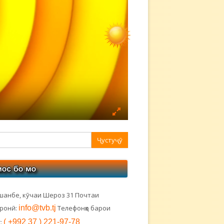
авная
ковая
лонка
шанбе, кӯчаи Шероз 31 Почтаи
тронӣ:
info@tvb.tj
Телефонҳо барои
:
( +992 37 ) 221-97-78