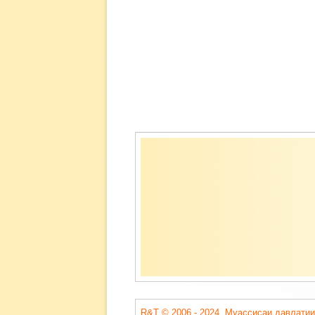
Содержимое
подвала
R&T © 2006 - 2024. Муассисаи давлатии