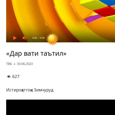
0:00
/ 0:00
«Дар вақти таътил»
Автор
Опубликовано
ТВБ
30.06.2023
627
Истироҳатгоҳи Зимчуруд.