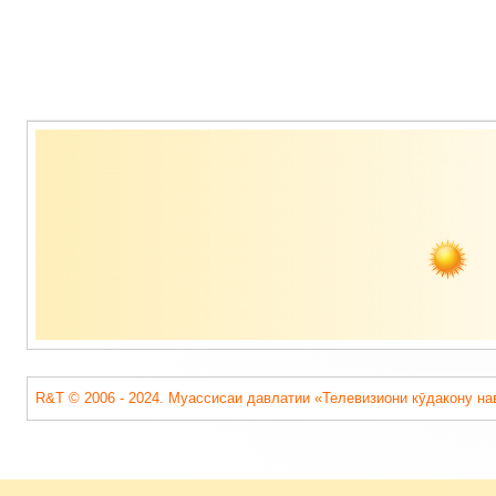
Содержимое
подвала
R&T © 2006 - 2024. Муассисаи давлатии «Телевизиони кӯдакону на