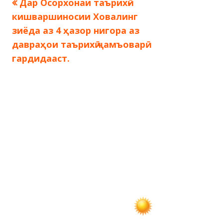
Предыдущая
Дар Осорхонаи таърихӣ-
Навигация
запись:
кишваршиносии Ховалинг
по
зиёда аз 4 ҳазор нигора аз
давраҳои таърихӣ ҷамъоварӣ
записям
гардидааст.