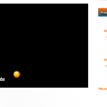
Н
Н
Низо