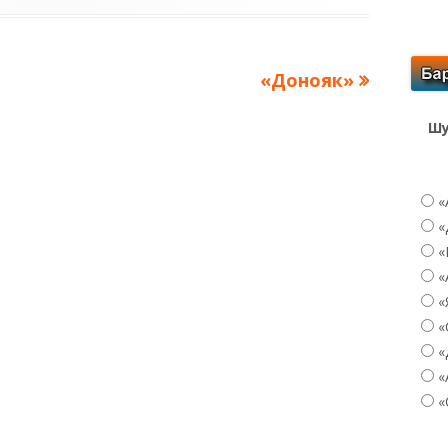
Следующая
«Донояк»
запись:
Шу
«
«
«
«
«
«
«
«
«