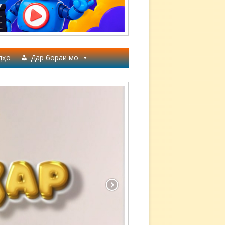
дҳо
Дар бораи мо