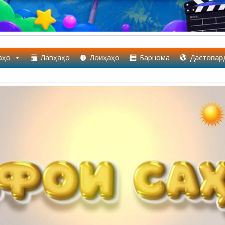
аҳо
Лавҳаҳо
Лоиҳаҳо
Барнома
Дастовар