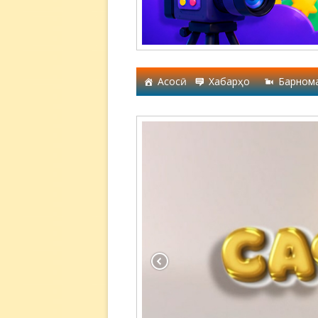
Асосӣ
Хабарҳо
Барном