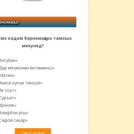
мо кадом барномаҳоро тамошо
мекунед?
Ангубин»
Дар меҳмонии витаминҳо»
Матин»
Аниси кунҷи танҳоӣ...»
Як соат»
Суръат»
Донояк»
Алифбои роҳ»
Сафои саҳар»