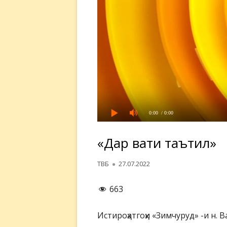
0:00
/ 0:00
«Дар вақти таътил»
Автор
Опубликовано
ТВБ
27.07.2022
663
Истироҳатгоҳи «Зимчуруд» -и н. В