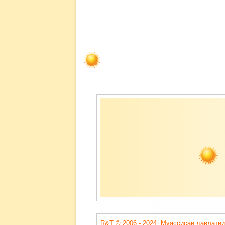
Содержимое
подвала
R&T © 2006 - 2024. Муассисаи давлатии