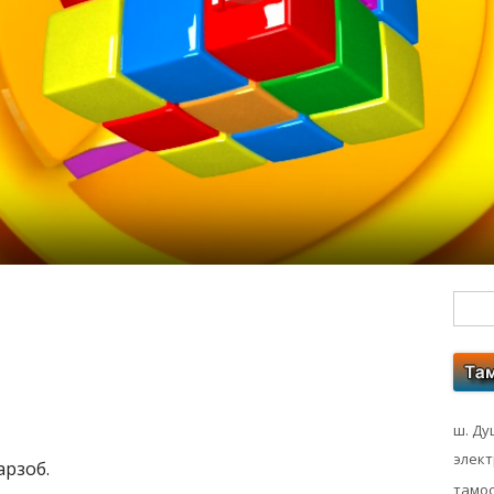
Гл
бо
ко
ш. Ду
элек
арзоб.
тамос