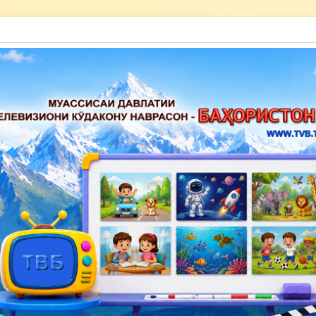
акону наврасон — Баҳористон»