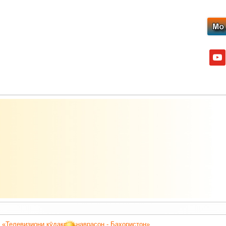
yout
 «Телевизиони кӯдакону наврасон - Баҳористон».