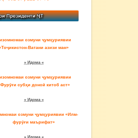
изомномаи озмуни ҷумҳуриявии
«Тоҷикистон-Ватани азизи ман»
» Идома «
изомномаи озмуни ҷумҳуриявии
«Фурӯғи субҳи доноӣ китоб аст»
» Идома «
мномаи озмуни ҷумҳуриявии «Илм-
фурӯғи маърифат»
» Идома «