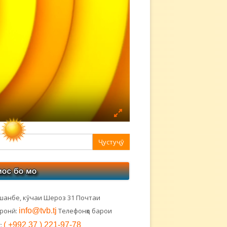
авная
ковая
лонка
шанбе, кӯчаи Шероз 31 Почтаи
тронӣ:
info@tvb.tj
Телефонҳо барои
:
( +992 37 ) 221-97-78