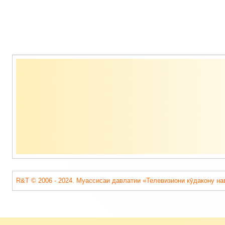
Содержимое
подвала
R&T © 2006 - 2024. Муассисаи давлатии «Телевизиони кӯдакону на