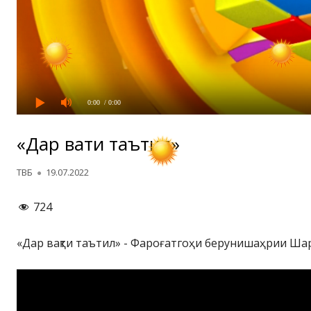
0:00
/ 0:00
«Дар вақти таътил»
Автор
Опубликовано
ТВБ
19.07.2022
724
«Дар вақти таътил» - Фароғатгоҳи берунишаҳрии Ша