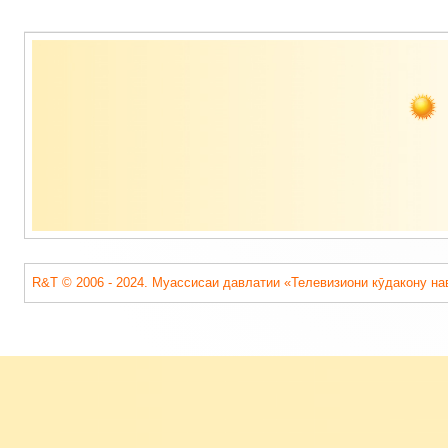
Содержимое
подвала
R&T © 2006 - 2024. Муассисаи давлатии «Телевизиони кӯдакону на