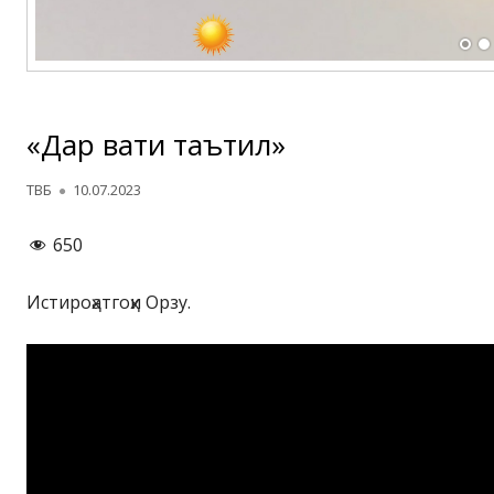
«Дар вақти таътил»
Автор
Опубликовано
ТВБ
10.07.2023
650
Истироҳатгоҳи Орзу.