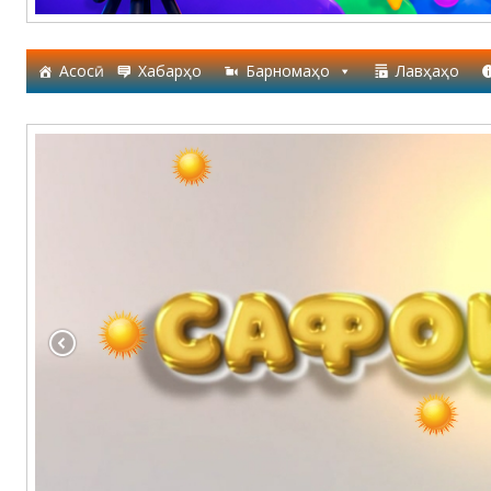
Асосӣ
Хабарҳо
Барномаҳо
Лавҳаҳо