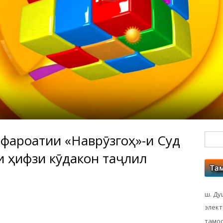
фароғатии «Наврӯзгоҳ»-и Суғд
Гл
 ҳифзи кӯдакон таҷлил
бо
ко
ш. Ду
элек
тамос