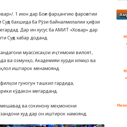
вар»/. 1 июн дар Боғи фарҳангию фароғатии
и Суғд бахшида ба Рӯзи байналмилалии ҳифзи
гардад. Дар ин хусус ба АМИТ «Ховар» дар
Н
и Суғд хабар доданд.
андагони муассисаҳои иҷтимоии вилоят,
ада ва озмунҳо, Академияи хурди илмҳо ва
иқлол иштирок менамоянд.
Н
филҳои гуногун ташкил гардида,
рики кӯдакон мегарданд.
з мешавад ва сокинону меҳмонони
Низо
зандони худ дар он иштирок намоянд.