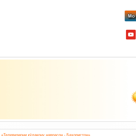
yout
 «Телевизиони кӯдакону наврасон - Баҳористон».