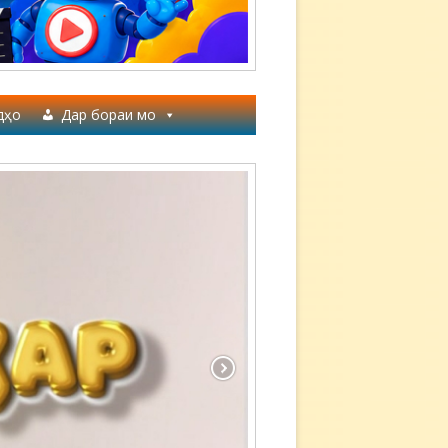
дҳо
Дар бораи мо