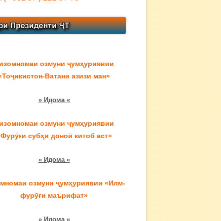
изомномаи озмуни ҷумҳуриявии
«Тоҷикистон-Ватани азизи ман»
» Идома «
изомномаи озмуни ҷумҳуриявии
«Фурӯғи субҳи доноӣ китоб аст»
» Идома «
мномаи озмуни ҷумҳуриявии «Илм-
фурӯғи маърифат»
» Идома «