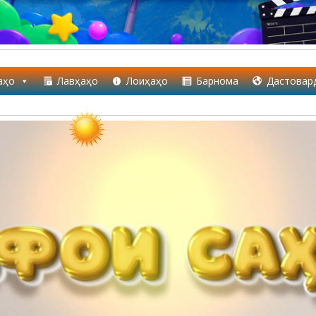
аҳо
Лавҳаҳо
Лоиҳаҳо
Барнома
Дастовар