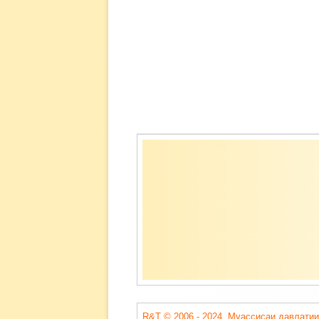
Содержимое
подвала
R&T © 2006 - 2024. Муассисаи давлатии