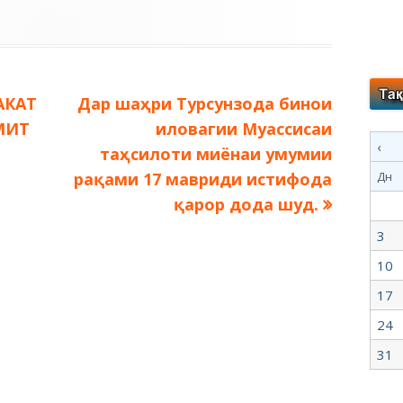
Следующая
АКАТ
Дар шаҳри Турсунзода бинои
запись:
АМИТ
иловагии Муассисаи
‹
таҳсилоти миёнаи умумии
рақами 17 мавриди истифода
Дн
қарор дода шуд.
3
10
17
24
31