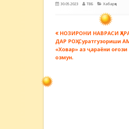
Опубликовано
Автор
Рубрики
30.05.2023
ТВБ
Хабарҳо
Предыдущая
НОЗИРОНИ НАВРАСИ ҲАР
Навигация
запись:
ДАР РОҲ. Суратгузориши 
по
«Ховар» аз ҷараёни оғози
озмун.
записям