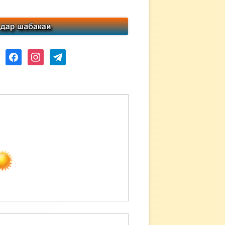
ube
facebook
instagram
telegram