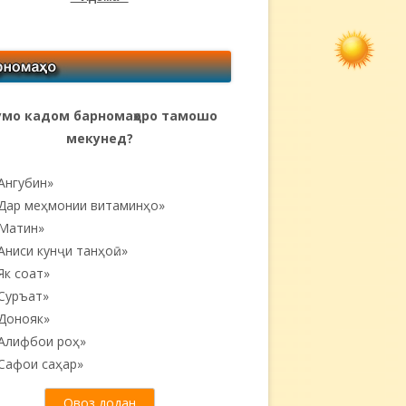
мо кадом барномаҳоро тамошо
мекунед?
Ангубин»
Дар меҳмонии витаминҳо»
Матин»
Аниси кунҷи танҳоӣ...»
Як соат»
Суръат»
Донояк»
Алифбои роҳ»
Сафои саҳар»