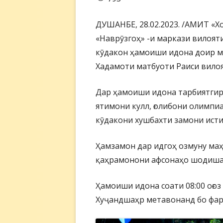
ДУШАНБЕ, 28.02.2023. /АМИТ «Хо
«Наврӯзгоҳ» -и маркази вилоят
кӯдакон ҳамоиши идона доир ме
Хадамоти матбуоти Раиси вилоят
Дар ҳамоиши идона тарбиятгир
ятимони кулл, ғолибони олимпи
кӯдакони хушбахти замони ист
Ҳамзамон дар идгоҳ озмуну маҳ
қаҳрамонони афсонаҳо шодиша
Ҳамоиши идона соати 08:00 оғо
Хуҷандшаҳр метавонанд бо фар