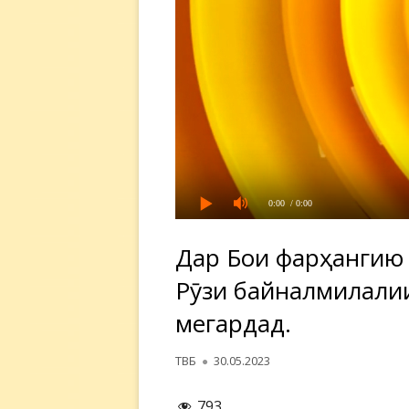
0:00
/ 0:00
Дар Боғи фарҳангию 
Рӯзи байналмилалии
мегардад.
Автор
Опубликовано
ТВБ
30.05.2023
793