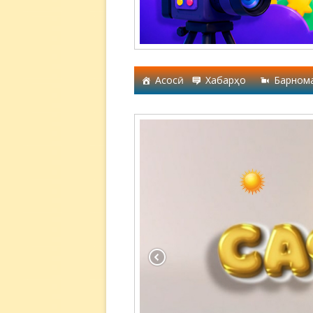
Асосӣ
Хабарҳо
Барном