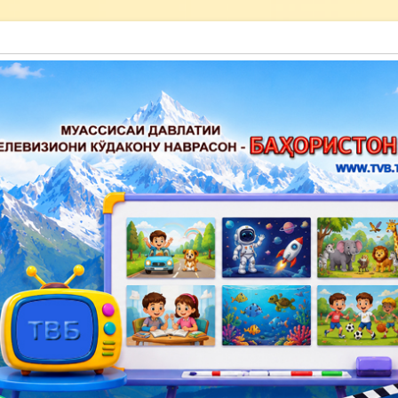
акону наврасон — Баҳористон»