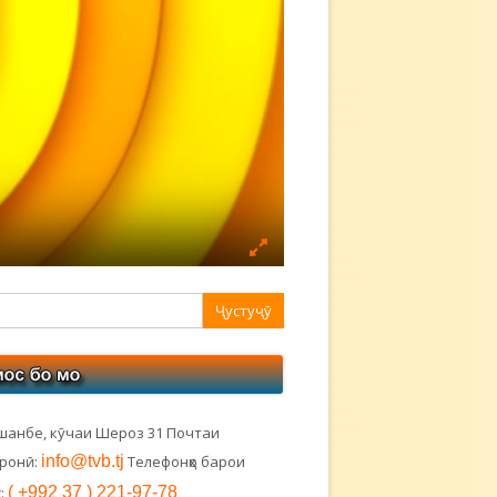
авная
ковая
лонка
шанбе, кӯчаи Шероз 31 Почтаи
тронӣ:
info@tvb.tj
Телефонҳо барои
:
( +992 37 ) 221-97-78