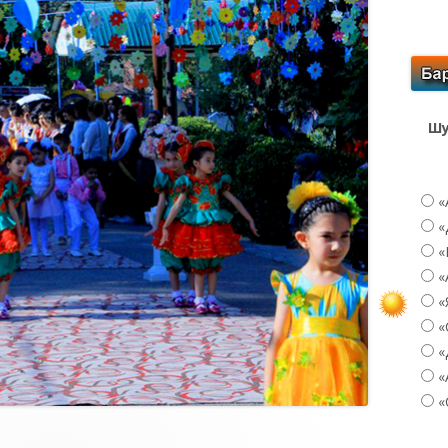
Шу
«
«
«
«
«
«
«
«
«