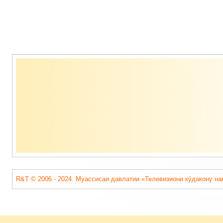
Содержимое
подвала
R&T © 2006 - 2024. Муассисаи давлатии «Телевизиони кӯдакону на