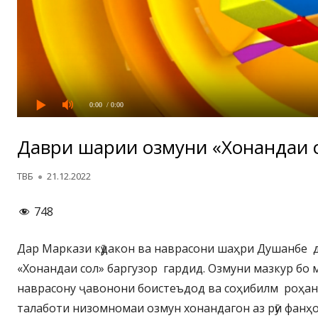
0:00
/ 0:00
Даври шаҳрии озмуни «Хонандаи 
Автор
Опубликовано
ТВБ
21.12.2022
748
Дар Маркази кӯдакон ва наврасони шаҳри Душанбе
«Хонандаи сол» баргузор гардид. Озмуни мазкур бо
наврасону ҷавонони боистеъдод ва соҳибилм роҳан
талаботи низомномаи озмун хонандагон аз рӯи фан