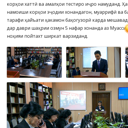
корҳои хаттӣ ва амалҳои тестиро иҷро намуданд. Ҳ
намоиши корҳои эҷодии хонандагон, муаррифӣ ва б
тарафи ҳайъати ҳакамон баҳогузорӣ карда мешавад
дар даври шаҳрии озмун 5 нафар хонанда аз Муасси
ноҳияи пойтахт ширкат варзиданд.