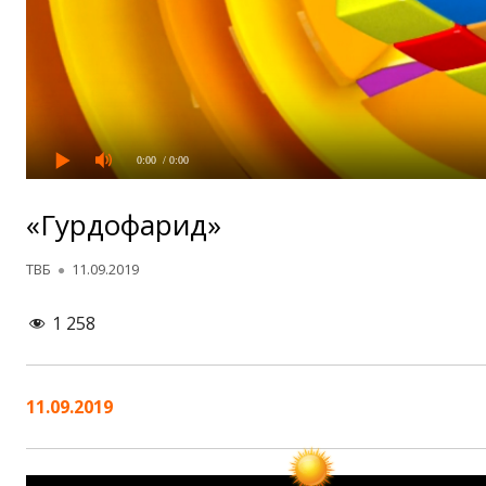
0:00
/ 0:00
«Гурдофарид»
Автор
Опубликовано
ТВБ
11.09.2019
1 258
11.09.2019