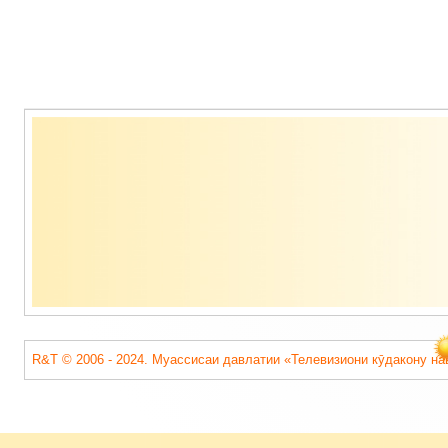
Содержимое
подвала
R&T © 2006 - 2024. Муассисаи давлатии «Телевизиони кӯдакону на