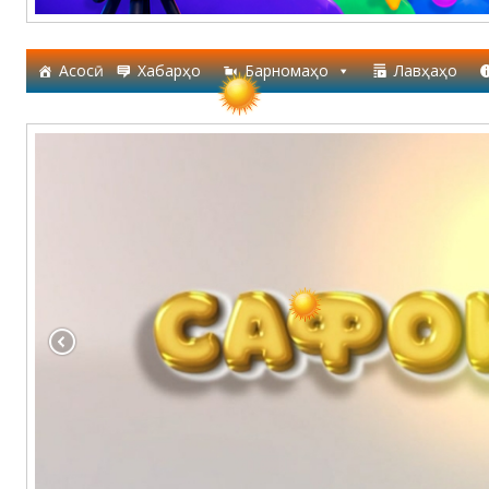
Асосӣ
Хабарҳо
Барномаҳо
Лавҳаҳо