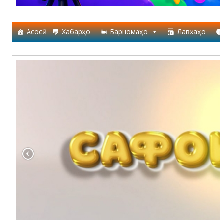
Асосӣ
Хабарҳо
Барномаҳо
Лавҳаҳо