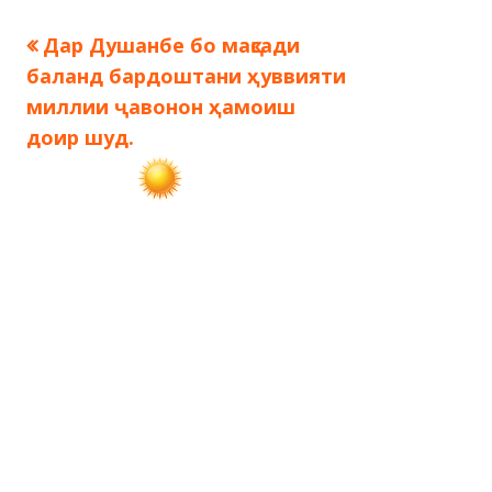
Предыдущая
Дар Душанбе бо мақсади
Навигация
запись:
баланд бардоштани ҳуввияти
по
миллии ҷавонон ҳамоиш
доир шуд.
записям