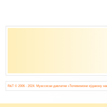
Содержимое
подвала
R&T © 2006 - 2024. Муассисаи давлатии «Телевизиони кӯдакону на