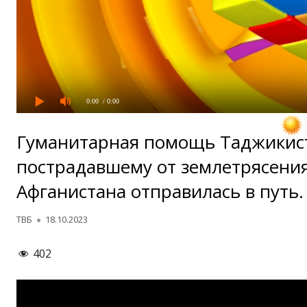
0:00
/ 0:00
Гуманитарная помощь Таджикис
пострадавшему от землетрясени
Афганистана отправилась в путь.
Автор
Опубликовано
ТВБ
18.10.2023
402