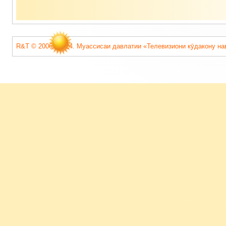
R&T © 2006 - 2024. Муассисаи давлатии «Телевизиони кӯдакону на