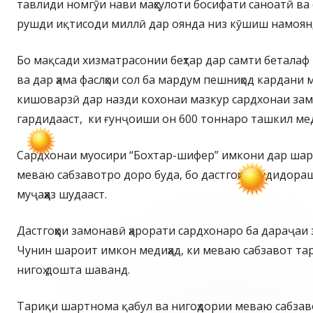
тавлиди номгӯи нави маҳсулоти босифати саноатӣ ва 
рушди иқтисоди миллӣ дар оянда низ кӯшиш намоян
Бо мақсади хизматрасонии беҳтар дар самти беталаф 
ва дар ҳама фаслҳои сол ба мардум пешниҳод кардани 
кишоварзӣ дар назди кохонаи мазкур сардхонаи за
гардидааст, ки ғунҷоиши он 600 тоннаро ташкил 
Сардхонаи муосири “Бохтар-шифер” имкони дар шар
меваю сабзавотро доро буда, бо дастгоҳҳои худидор
муҷаҳҳаз шудааст.
Дастгоҳҳои замонавӣ ҳарорати сардхонаро ба дараҷаи 
Чунин шароит имкон медиҳад, ки меваю сабзавот тар
нигоҳ дошта шаванд.
Тариқи шартнома қабул ва нигоҳдории меваю сабзаво