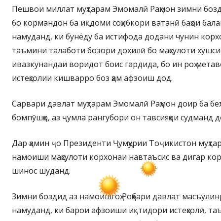
Пешвои миллат муҳтарам Эмомалӣ Раҳмон зимни бозди
бо кормандон ба иқдоми соҳибкори ватанӣ баҳои бала
намуданд, ки бунёду ба истифода додани чунин корхо
таъмини талаботи бозори дохилӣ бо маҳсулоти хушс
ивазкунандаи воридот боис гардида, бо ин роҳ мета
истеҳсолии кишварро боз ҳам афзоиш дод.
Сарвари давлат муҳтарам Эмомалӣ Раҳмон доир ба бе
бомпӯшҳо, аз ҷумла рангубори он тавсияҳои судманд 
Дар ҳамин ҷо Президенти Ҷумҳурии Тоҷикистон муҳта
намоиши маҳсулоти корхонаи навтаъсис ва дигар кор
шинос шуданд.
Зимни боздид аз намоишгоҳ Роҳбари давлат масъули
намуданд, ки барои афзоиши иқтидори истеҳсолӣ, таъ