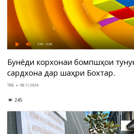
0:00
/ 0:00
Бунёди корхонаи бомпӯшҳои туну
сардхона дар шаҳри Бохтар.
Автор
Опубликовано
ТВБ
08.11.2024
245