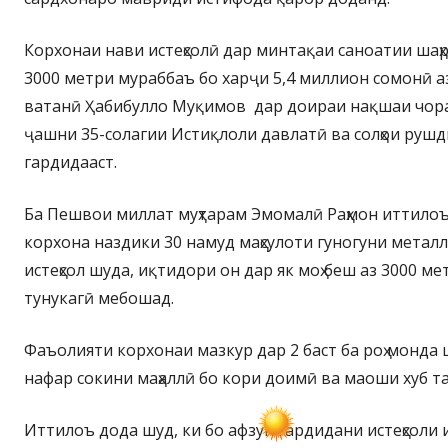
Корхонаи нави истеҳсолӣ дар минтақаи саноатии шаҳр
3000 метри мураббаъ бо харҷи 5,4 миллион сомонӣ а
ватанӣ Ҳабибулло Муқимов дар доираи нақшаи чора
ҷашни 35-солагии Истиқлоли давлатӣ ва солҳои рушд
гардидааст.
Ба Пешвои миллат муҳтарам Эмомалӣ Раҳмон иттилоъ
корхона наздики 30 намуд маҳсулоти гуногуни метал
истеҳсол шуда, иқтидори он дар як моҳ беш аз 3000 м
тунукагӣ мебошад.
Фаъолияти корхонаи мазкур дар 2 баст ба роҳ монда 
нафар сокини маҳаллӣ бо кори доимӣ ва маоши хуб т
Иттилоъ дода шуд, ки бо афзун гардидани истеҳсоли 