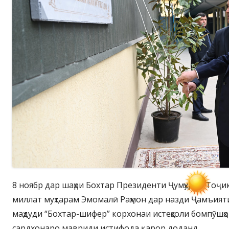
8 ноябр дар шаҳри Бохтар Президенти Ҷумҳурии Тоҷ
миллат муҳтарам Эмомалӣ Раҳмон дар назди Ҷамъият
маҳдуди “Бохтар-шифер” корхонаи истеҳсоли бомпӯшҳо
сардхонаро мавриди истифода қарор доданд.