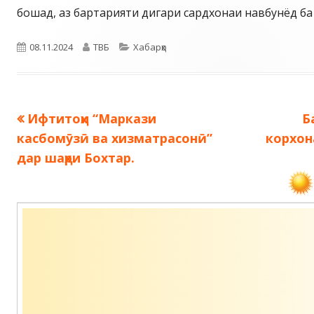
бошад, аз бартарияти дигари сардхонаи навбунёд б
Опубликовано
Автор
Рубрики
08.11.2024
ТВБ
Хабарҳо
Предыдущая
С
Ифтитоҳи “Маркази
Б
Навигация
запись:
з
касбомӯзӣ ва хизматрасонӣ”
корхон
по
дар шаҳри Бохтар.
записям
Содержимое
подвала