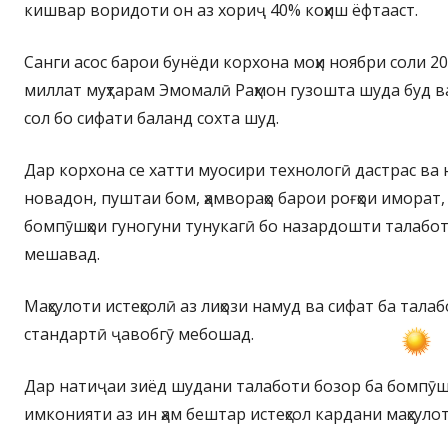
кишвар воридоти он аз хориҷ 40% коҳиш ёфтааст.
Санги асос барои бунёди корхона моҳи ноябри соли 
миллат муҳтарам Эмомалӣ Раҳмон гузошта шуда буд в
сол бо сифати баланд сохта шуд.
Дар корхона се хатти муосири технологӣ дастрас ва 
новадон, пуштаи бом, ҳамвораҳо барои роғҳои иморат,
бомпӯшҳои гуногуни тунукагӣ бо назардошти талаботи
мешавад.
Маҳсулоти истеҳсолӣ аз лиҳози намуд ва сифат ба тала
стандартӣ ҷавобгӯ мебошад.
Дар натиҷаи зиёд шудани талаботи бозор ба бомпӯш
имконияти аз ин ҳам бештар истеҳсол кардани маҳсул