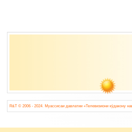
Содержимое
подвала
R&T © 2006 - 2024. Муассисаи давлатии «Телевизиони кӯдакону на