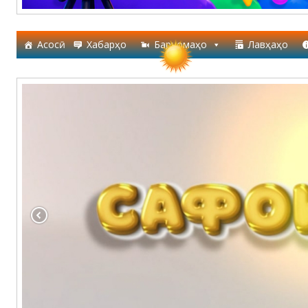
Асосӣ
Хабарҳо
Барномаҳо
Лавҳаҳо