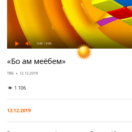
0:00
/ 0:00
«Бо ҳам меёбем»
Автор
Опубликовано
ТВБ
12.12.2019
1 106
12.12.2019