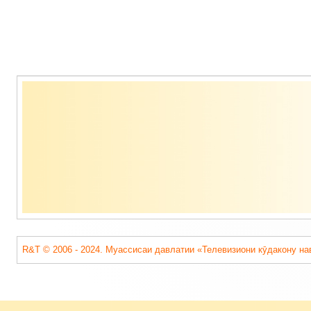
Содержимое
подвала
R&T © 2006 - 2024. Муассисаи давлатии «Телевизиони кӯдакону на