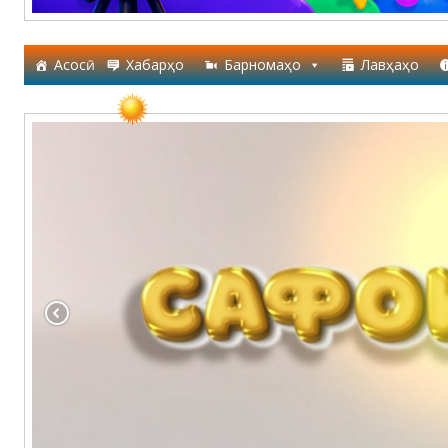
Асосӣ
Хабарҳо
Барномаҳо
Лавҳаҳо