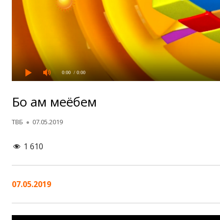
0:00
/ 0:00
Бо ҳам меёбем
Автор
Опубликовано
ТВБ
07.05.2019
1 610
07.05.2019