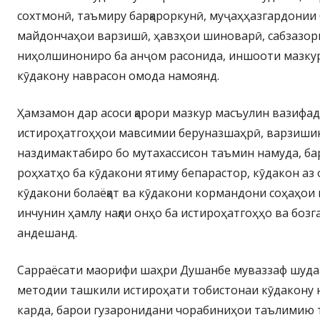
сохтмонӣ, таъмиру барқароркунӣ, муҷаҳҳазгардонии
майдончаҳои варзишӣ, ҳавзҳои шиноварӣ, сабзазо
ниҳолшинониро ба анҷом расонида, иншооти мазкур
кӯдакону наврасон омода намоянд.
Ҳамзамон дар асоси қарори мазкур масъулин вазифад
истироҳатгоҳҳои мавсимии беруназшаҳрӣ, варзиши
наздимактабиро бо мутахассисон таъмин намуда, б
роҳхатҳо ба кӯдакони ятиму бепарастор, кӯдакон аз
кӯдакони болаёқат ва кӯдакони кормандони соҳаҳои 
инчунин ҳамлу нақли онҳо ба истироҳатгоҳҳо ва боз
андешанд.
Сарраёсати маорифи шаҳри Душанбе муваззаф шудаа
методии ташкили истироҳати тобистонаи кӯдакону
карда, барои гузаронидани чорабиниҳои таълимию 