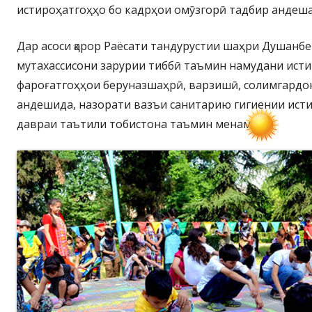
истироҳатгоҳҳо бо кадрҳои омӯзгорӣ тадбир андеша
Дар асоси қарор Раёсати тандурустии шаҳри Душанбе
мутахассисони зарурии тиббӣ таъмин намудани исти
фароғатгоҳҳои беруназшаҳрӣ, варзишӣ, солимгардо
андешида, назорати вазъи санитарию гигиении ист
давраи таътили тобистона таъмин менамояд.