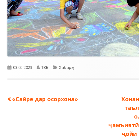
Опубликовано
Автор
Рубрики
03.05.2023
ТВБ
Хабарҳо
Предыдущая
След
«Сайре дар осорхона»
Хонан
Навигация
запись:
запис
таъл
по
о
ҷамъиятӣ-
записям
ҷойи 