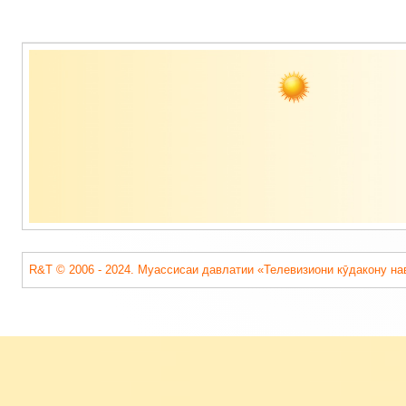
Содержимое
подвала
R&T © 2006 - 2024. Муассисаи давлатии «Телевизиони кӯдакону на