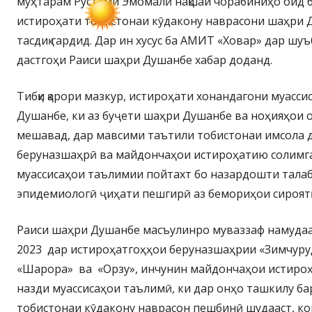
муҳтарам Рустами Эмомалӣ нақшаи чорабиниҳо оид 
истироҳати тобистонаи кӯдакону наврасони шаҳри Д
тасдиқ гардид. Дар ин хусус ба АМИТ «Ховар» дар шу
дастгоҳи Раиси шаҳри Душанбе хабар доданд.
Тибқи қарори мазкур, истироҳати хонандагони муасс
Душанбе, ки аз буҷети шаҳри Душанбе ва ноҳияҳои 
мешавад, дар мавсими таътили тобистонаи имсола 
беруназшаҳрӣ ва майдончаҳои истироҳатию солимг
муассисаҳои таълимии пойтахт бо назардошти тала
эпидемиологӣ ҷиҳати пешгирӣ аз бемориҳои сироят
Раиси шаҳри Душанбе масъулинро муваззаф намудаан
2023 дар истироҳатгоҳҳои беруназшаҳрии «Зимчуруд
«Шарора» ва «Орзу», инчунин майдончаҳои истир
назди муассисаҳои таълимӣ, ки дар онҳо ташкилу б
тобистонаи кӯдакону наврасон пешбинӣ шудааст, ко