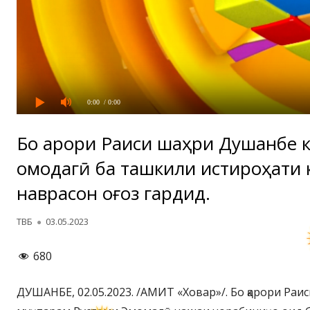
0:00
/ 0:00
Бо қарори Раиси шаҳри Душанбе 
омодагӣ ба ташкили истироҳати 
наврасон оғоз гардид.
Автор
Опубликовано
ТВБ
03.05.2023
680
ДУШАНБЕ, 02.05.2023. /АМИТ «Ховар»/. Бо қарори Ра