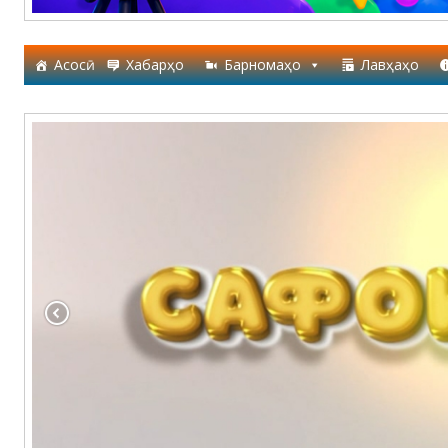
Асосӣ
Хабарҳо
Барномаҳо
Лавҳаҳо