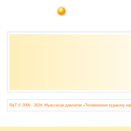
Содержимое
подвала
R&T © 2006 - 2024. Муассисаи давлатии «Телевизиони кӯдакону на