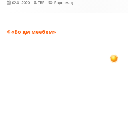
Опубликовано
Автор
Рубрики
02.01.2020
ТВБ
Барномаҳо
Предыдущая
«Бо ҳам меёбем»
Навигация
запись:
по
записям