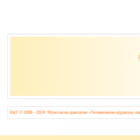
Содержимое
подвала
R&T © 2006 - 2024. Муассисаи давлатии «Телевизиони кӯдакону на