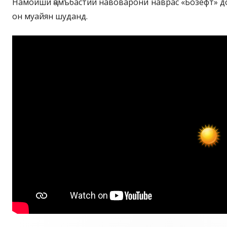
Намоиши ҷамъбастии навоварони наврас «Бозёфт» д
он муайян шуданд.