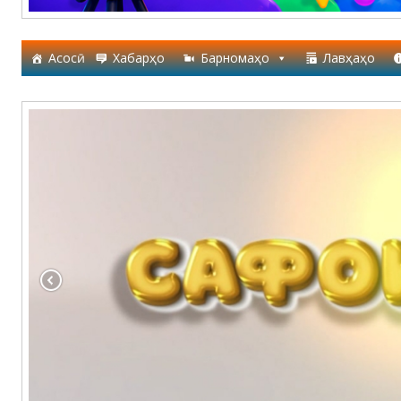
Асосӣ
Хабарҳо
Барномаҳо
Лавҳаҳо