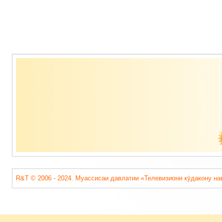
Содержимое
подвала
R&T © 2006 - 2024. Муассисаи давлатии «Телевизиони кӯдакону на