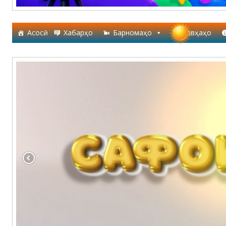
Асосӣ
Хабарҳо
Барномаҳо
Лавҳаҳо