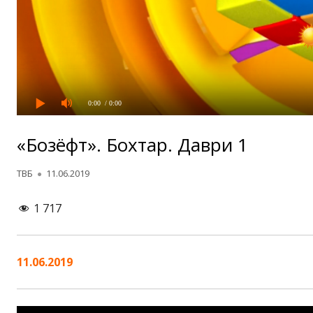
0:00
/ 0:00
«Бозёфт». Бохтар. Даври 1
Автор
Опубликовано
ТВБ
11.06.2019
1 717
11.06.2019