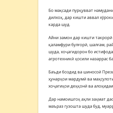
Бо мақсади пурқувват намудани
дилхоҳ, дар кишти аввал хӯрок
карда шуд.
Айни замон дар кишти такрорӣ 
қаламфури булғорӣ, шалғам, ра
шуда, хоҷагидорон бо истифода
агротехникӣ ҳосили назаррас ба
Баъди боздид ва шиносоӣ През
ҳунарҳои мардумӣ ва маҳсулоти
хоҷагиҳои деҳқонӣ ва алоҳидаи
Дар намоишгоҳ аҳли заҳмат дас
маъраз гузошта шуда буд, муар