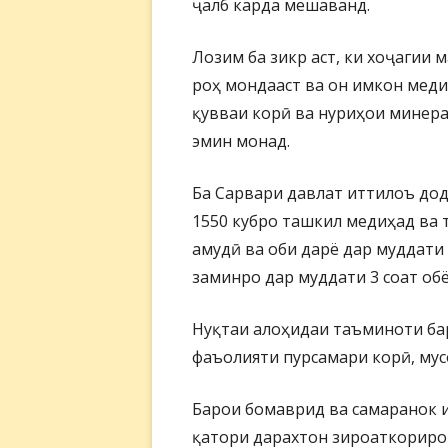
ҷалб карда мешаванд.
Лозим ба зикр аст, ки хоҷагии 
роҳ мондааст ва он имкон меди
қувваи корӣ ва нуриҳои минер
эмин монад.
Ба Сарвари давлат иттилоъ дод
1550 кубро ташкил медиҳад ва 
амудӣ ва оби дарё дар муддати 
заминро дар муддати 3 соат об
Нуқтаи алоҳидаи таъминоти ба
фаъолияти пурсамари корӣ, мус
Барои бомаврид ва самаранок 
қатори дарахтон зироаткориро 