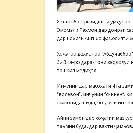
8 сентябр Президенти Ҷумҳурии
Эмомалӣ Рахмон дар доираи саф
дар ноҳияи Ашт бо фаъолияти х
Хоҷагии деҳқонии “Абдуҷаббор” 
3,43 га-ро дарахтони зардолуи 
ташкил медиҳад.
Инчунин дар масоҳати 4 га зами
“волевой”, инчунин “скинен”, к
шинонида шуда, бо усули инте
Айни замон дар хоҷагии мазкур
таьмин буда, дар вақти ҷамьова