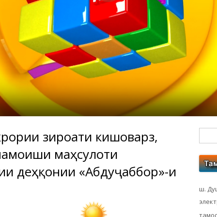
крории зироати кишоварзӣ,
Гл
 намоиши маҳсулоти
бо
гии деҳқонии «Абдуҷаббор»-и
ко
ш. Ду
элек
тамос