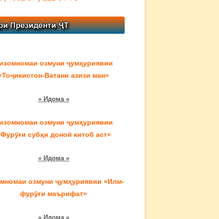
изомномаи озмуни ҷумҳуриявии
«Тоҷикистон-Ватани азизи ман»
» Идома «
изомномаи озмуни ҷумҳуриявии
«Фурӯғи субҳи доноӣ китоб аст»
» Идома «
мномаи озмуни ҷумҳуриявии «Илм-
фурӯғи маърифат»
» Идома «