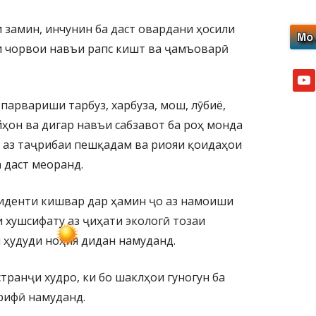
 замин, инчунин ба даст овардани ҳосили
и чорвои навъи рапс кишт ва ҷамъоварӣ
yout
парвариши тарбуз, харбуза, мош, лӯбиё,
йҳон ва дигар навъи сабзавот ба роҳ монда
 аз таҷрибаи пешқадам ва риояи қоидаҳои
 даст меоранд.
иденти кишвар дар ҳамин ҷо аз намоиши
 хушсифату аз ҷиҳати экологӣ тозаи
 ҳудуди ноҳия дидан намуданд.
транҷи худро, ки бо шаклҳои гуногун ба
рифӣ намуданд.