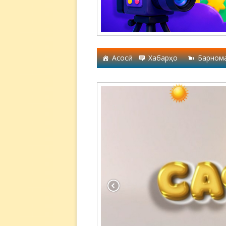
Асосӣ
Хабарҳо
Барном