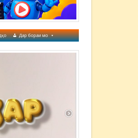
дҳо
Дар бораи мо