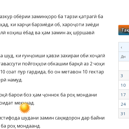
мазкур обёрии заминҳоро ба тарзи қатрагӣ ба
ҳад, ки харҷи барзиёди об, хароҷоти зиёди
алӣ коҳиш ёбад ва ҳам замин аҳ шӯршавӣ
‹
а шуд, ки ғунҷоиши ҳавзи захираи оби хоҷагӣ
Дн
тавассути пойгоҳҳои обкашии барқӣ аз 2 чоҳи
10 соат пур гардида, бо он метавон 10 гектар
3
ёрӣ намуд.
10
рқӣ барои боз ҳам ҷоннок ба роҳ мондани
17
оидат мекунад.
24
31
истифода шудани замин саҳмдорон дар байни
ба роҳ мондаанд.