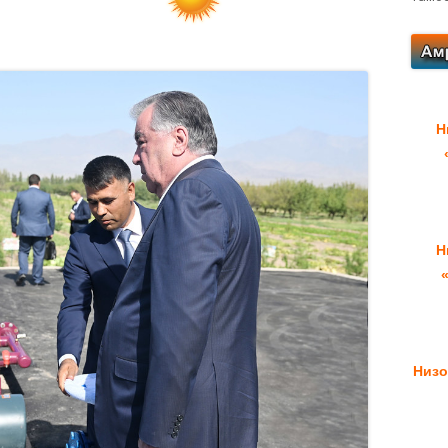
Н
Н
Низо