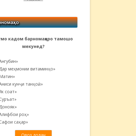
мо кадом барномаҳоро тамошо
мекунед?
Ангубин»
Дар меҳмонии витаминҳо»
Матин»
Аниси кунҷи танҳоӣ...»
Як соат»
Суръат»
Донояк»
Алифбои роҳ»
Сафои саҳар»