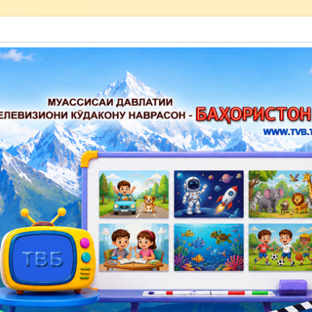
акону наврасон — Баҳористон»