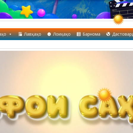
аҳо
Лавҳаҳо
Лоиҳаҳо
Барнома
Дастовар