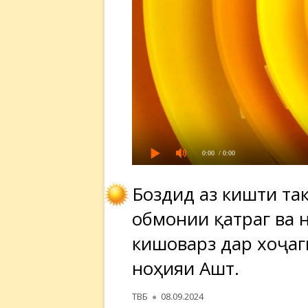
0:00
/ 0:00
Боздид аз кишти та
обмонии қатрагӣ ва
кишоварзӣ дар хоҷа
ноҳияи Ашт.
Автор
Опубликовано
ТВБ
08.09.2024