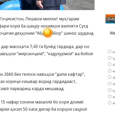
 Тоҷикистон, Пешвои миллат муҳтарам
ари корӣ ба шаҳру ноҳияҳои вилояти Суғд
оҷагии деҳқонии “Абдуҷаббор” шинос шуданд.
Шу
дар масоҳати 7,43 га бунёд гардида, дар он
«
навъҳои “мирсанҷалӣ”, “кадухурмоӣ” ва бобоӣ
«
«
«
н 2660 бех гелоси навъҳои “дили кафтар”,
«
и аз хориҷи кишвар ворид гардидааст,
«
нсивӣ парвариш карда мешавад.
«
«
 15 нафар сокини махаллӣ бо кори доимӣ
«
рии ҳосил 50 каси дигар ба корҳои саҳроӣ