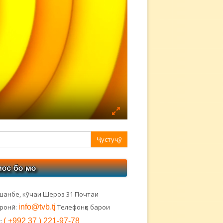
авная
ковая
лонка
шанбе, кӯчаи Шероз 31 Почтаи
тронӣ:
info@tvb.tj
Телефонҳо барои
:
( +992 37 ) 221-97-78