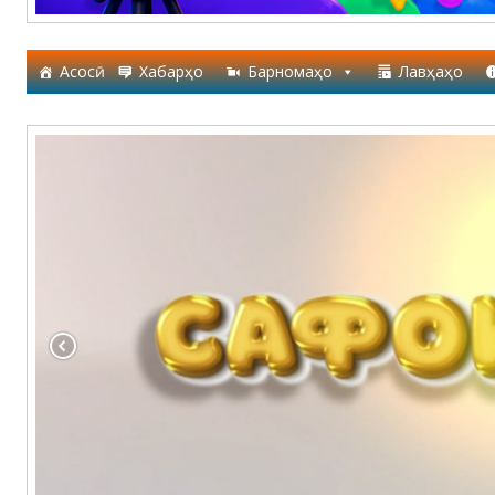
Асосӣ
Хабарҳо
Барномаҳо
Лавҳаҳо