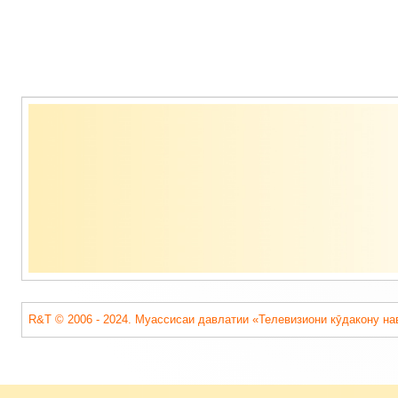
Содержимое
подвала
R&T © 2006 - 2024. Муассисаи давлатии «Телевизиони кӯдакону на