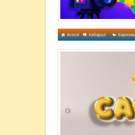
Асосӣ
Хабарҳо
Барном