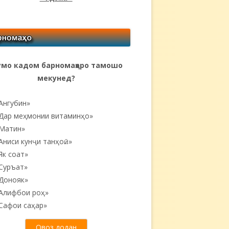
мо кадом барномаҳоро тамошо
мекунед?
Ангубин»
Дар меҳмонии витаминҳо»
Матин»
Аниси кунҷи танҳоӣ...»
Як соат»
Суръат»
Донояк»
Алифбои роҳ»
Сафои саҳар»