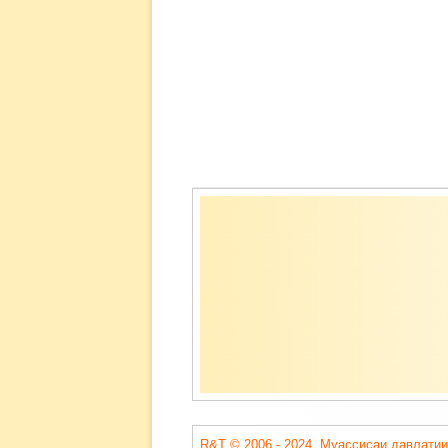
Содержимое
подвала
R&T © 2006 - 2024. Муассисаи давлатии