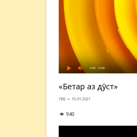
0:00
/ 0:00
«Беҳтар аз дӯст»
Автор
Опубликовано
ТВБ
15.01.2021
940