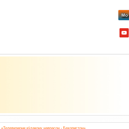
yout
 «Телевизиони кӯдакону наврасон - Баҳористон».