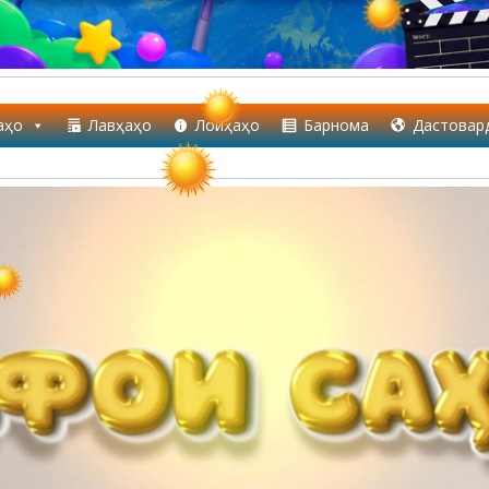
аҳо
Лавҳаҳо
Лоиҳаҳо
Барнома
Дастовар