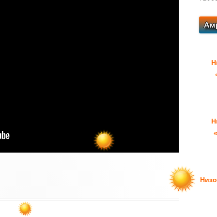
Н
Н
Низо