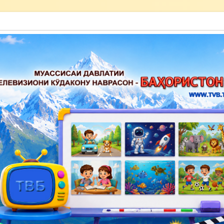
акону наврасон — Баҳористон»