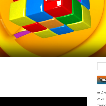
Гл
бо
ко
ш. Ду
элек
тамос