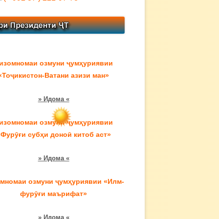
изомномаи озмуни ҷумҳуриявии
«Тоҷикистон-Ватани азизи ман»
» Идома «
изомномаи озмуни ҷумҳуриявии
«Фурӯғи субҳи доноӣ китоб аст»
» Идома «
мномаи озмуни ҷумҳуриявии «Илм-
фурӯғи маърифат»
» Идома «