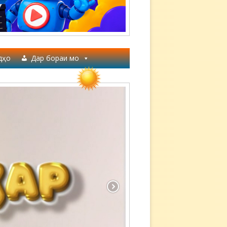
дҳо
Дар бораи мо