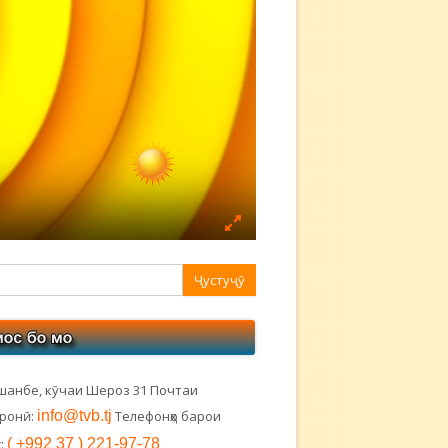
авная
ковая
лонка
шанбе, кӯчаи Шероз 31 Почтаи
тронӣ:
info@tvb.tj
Телефонҳо барои
:
( +992 37 ) 221-97-78