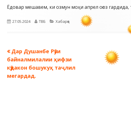
Ëдовар мешавем, ки озмун моҳи апрел оғоз гардида, 
Опубликовано
Автор
Рубрики
27.05.2024
ТВБ
Хабарҳо
Предыдущая
Дар Душанбе Рӯзи
Навигация
запись:
байналмилалии ҳифзи
по
кӯдакон бошукуҳ таҷлил
мегардад.
записям