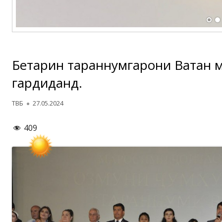
Беҳтарин тараннумгарони Ватан 
гардиданд.
Автор
Опубликовано
ТВБ
27.05.2024
409