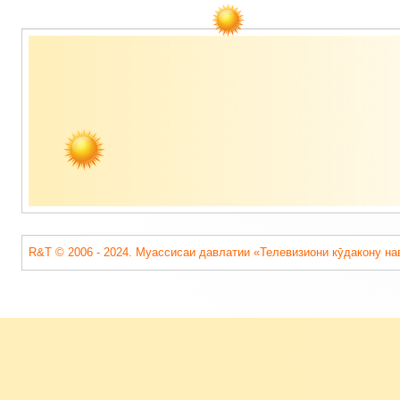
Содержимое
подвала
R&T © 2006 - 2024. Муассисаи давлатии «Телевизиони кӯдакону на