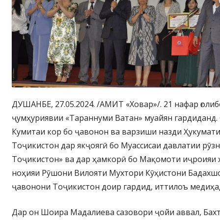
ДУШАНБЕ, 27.05.2024. /АМИТ «Ховар»/. 21 нафар ғоли
ҷумҳуриявии «Тараннуми Ватан» муайян гардиданд.
Кумитаи кор бо ҷавонон ва варзиши назди Ҳукумат
Тоҷикистон дар якҷоягӣ бо Муассисаи давлатии рӯ
Тоҷикистон» ва дар ҳамкорӣ бо Мақомоти иҷроияи
ноҳияи Рӯшони Вилояти Мухтори Кӯҳистони Бадахшо
ҷавонони Тоҷикистон доир гардид, иттилоъ медиҳа
Дар он Шоира Мадалиева сазовори ҷойи аввал, Бах