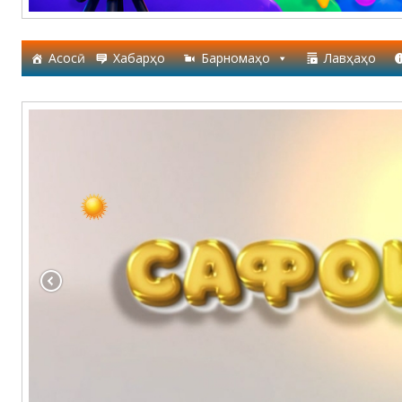
Асосӣ
Хабарҳо
Барномаҳо
Лавҳаҳо