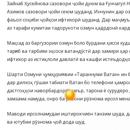
Зайнаб Ҳусейнова сазовори ҷойи дуюм ва Ғунчагул Н
Азимов сазовори ҷойи сеюм шуданд. Инчунин дар о
фаъол соҳиби ҷойҳои ифтихорӣ шуданд. Дар маҷмуъ
аз тарафи кумитаи тадорукоти озмун қадрдонӣ кард
Мақсад аз баргузории озмун боло бурдани ҳисси ху
тарғиб ва тарбияи эҳсоси ватандӯстӣ дар замири ҳар
ифтихор аз истиқлоли давлатӣ ва кашфи истеъдодҳ
Шарти Озмуни ҷумҳуриявии «Тараннуми Ватан» ин б
дар дилхоҳ гӯшаи табиати Ватан бо телефони ҳамроҳ
дастгоҳҳои наворбардорӣ) шеър, тарона ё сурудеро
замзама намуда, онро ба унвони рӯзнома ирсол мен
Маводи ирсолнамудаи иштирокчиён танзим шуда, да
ва ютубии рӯзнома ҷой дода шуд.