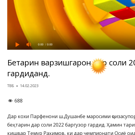
0:00
/ 0:00
Беҳтарин варзишгарон дар соли 
гардиданд.
Автор
Опубликовано
ТВБ
14.02.2023
688
Дар кохи Парфенони ш.Душанбе маросими ҷоизасупо
беҳтарин дар соли 2022 баргузор гардид. Ҳамин та
кишвар Темур Раҳимов, ки дар чемпионати Осиё оид