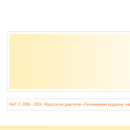
Содержимое
подвала
R&T © 2006 - 2024. Муассисаи давлатии «Телевизиони кӯдакону на