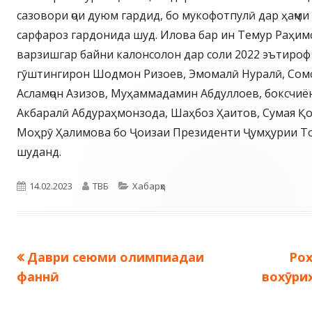
сазовори ҷои дуюм гардид, бо мукофотпулӣ дар ҳаҷми
сарфароз гардонида шуд. Илова бар ин Темур Раҳим
варзишгар байни калонсолон дар соли 2022 эътироф
гӯштингирон Шодмон Ризоев, Эмомалӣ Нуралӣ, Сом
Асламҷон Азизов, Муҳаммадамин Абдуллоев, боксчиё
Акбаралӣ Абдураҳмонзода, Шаҳбоз Ҳаитов, Сумая Қ
Моҳрӯ Ҳалимова бо Ҷоизаи Президенти Ҷумҳурии То
шуданд.
Опубликовано
Автор
Рубрики
14.02.2023
ТВБ
Хабарҳо
Предыдущая
Сл
Даври сеюми олимпиадаи
Ро
Навигация
запись:
зап
фаннӣ.
вохӯри
по