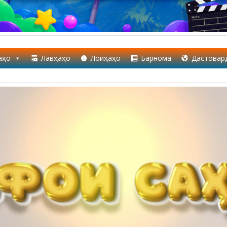
аҳо
Лавҳаҳо
Лоиҳаҳо
Барнома
Дастовар