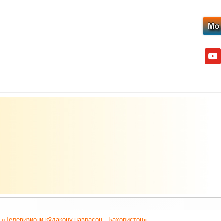
yout
 «Телевизиони кӯдакону наврасон - Баҳористон».