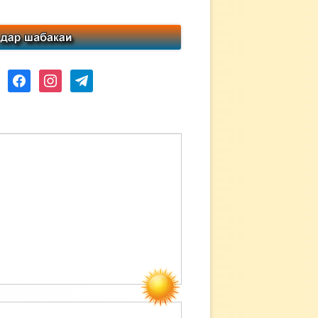
ube
facebook
instagram
telegram