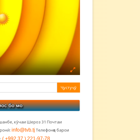
авная
ковая
лонка
шанбе, кӯчаи Шероз 31 Почтаи
тронӣ:
info@tvb.tj
Телефонҳо барои
:
( +992 37 ) 221-97-78