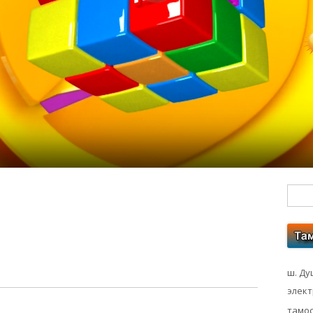
Гл
бо
ко
ш. Ду
элек
тамос