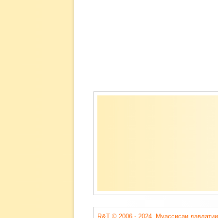
Содержимое
подвала
R&T © 2006 - 2024. Муассисаи давлатии