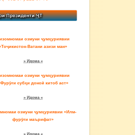
изомномаи озмуни ҷумҳуриявии
«Тоҷикистон-Ватани азизи ман»
» Идома «
изомномаи озмуни ҷумҳуриявии
«Фурӯғи субҳи доноӣ китоб аст»
» Идома «
мномаи озмуни ҷумҳуриявии «Илм-
фурӯғи маърифат»
» Идома «