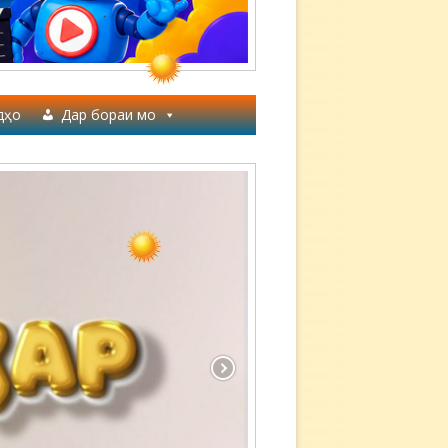
дҳо
Дар бораи мо