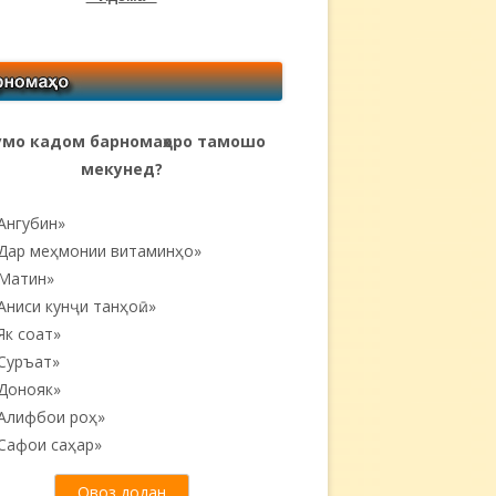
мо кадом барномаҳоро тамошо
мекунед?
Ангубин»
Дар меҳмонии витаминҳо»
Матин»
Аниси кунҷи танҳоӣ...»
Як соат»
Суръат»
Донояк»
Алифбои роҳ»
Сафои саҳар»