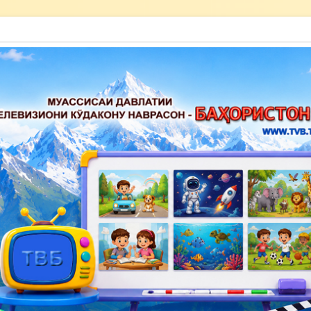
акону наврасон — Баҳористон»