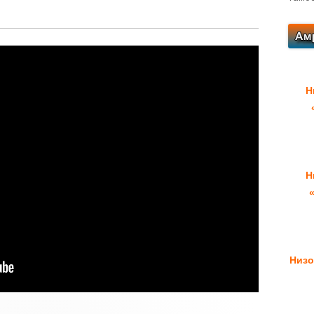
Н
Н
Низо