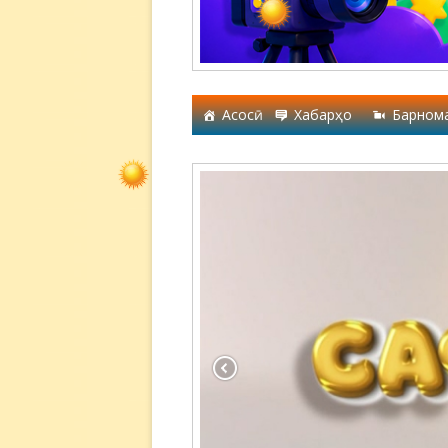
Асосӣ
Хабарҳо
Барном