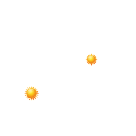
по
записям