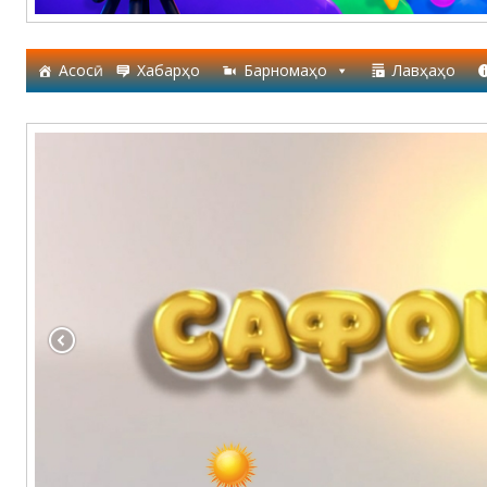
Асосӣ
Хабарҳо
Барномаҳо
Лавҳаҳо