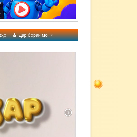
дҳо
Дар бораи мо