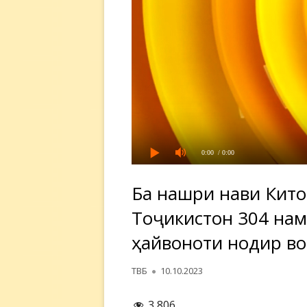
0:00
/ 0:00
Ба нашри нави Кито
Тоҷикистон 304 нам
ҳайвоноти нодир во
Автор
Опубликовано
ТВБ
10.10.2023
3 806