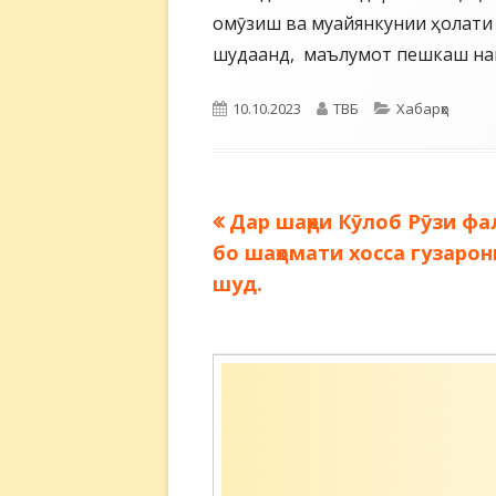
омӯзиш ва муайянкунии ҳолати
шудаанд, маълумот пешкаш на
Опубликовано
Автор
Рубрики
10.10.2023
ТВБ
Хабарҳо
Предыдущая
Дар шаҳри Кӯлоб Рӯзи фа
Навигация
запись:
бо шаҳомати хосса гузаро
по
шуд.
записям
Содержимое
подвала