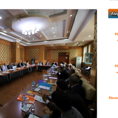
Н
Н
Низо