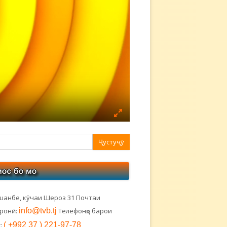
авная
ковая
лонка
шанбе, кӯчаи Шероз 31 Почтаи
тронӣ:
info@tvb.tj
Телефонҳо барои
:
( +992 37 ) 221-97-78