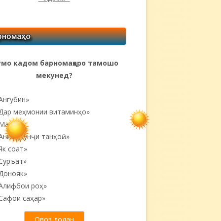
мо кадом барномаҳоро тамошо
мекунед?
Ангубин»
Дар меҳмонии витаминҳо»
Матин»
Аниси кунҷи танҳоӣ...»
Як соат»
Суръат»
Донояк»
Алифбои роҳ»
Сафои саҳар»