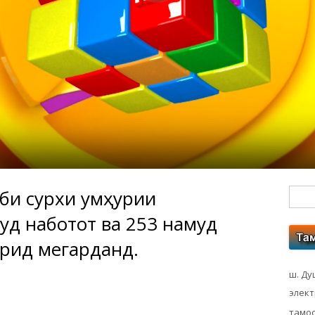
би сурхи Ҷумҳурии
Гл
уд наботот ва 253 намуд
бо
рид мегарданд.
ко
ш. Ду
элек
тамос