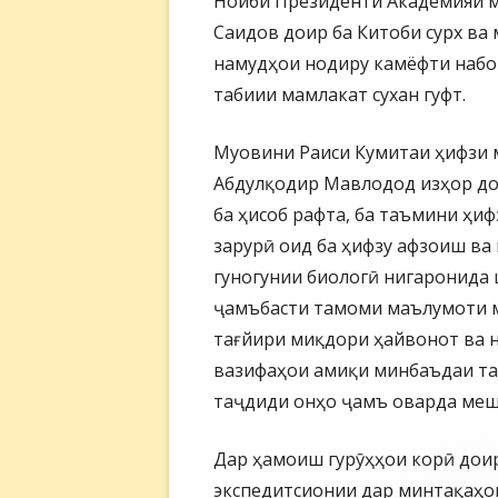
Ноиби Президенти Академияи м
Саидов доир ба Китоби сурх ва
намудҳои нодиру камёфти набо
табиии мамлакат сухан гуфт.
Муовини Раиси Кумитаи ҳифзи 
Абдулқодир Мавлодод изҳор дош
ба ҳисоб рафта, ба таъмини ҳи
зарурӣ оид ба ҳифзу афзоиш ва
гуногунии биологӣ нигаронида 
ҷамъбасти тамоми маълумоти ма
тағйири миқдори ҳайвонот ва 
вазифаҳои амиқи минбаъдаи та
таҷдиди онҳо ҷамъ оварда меш
Дар ҳамоиш гурӯҳҳои корӣ дои
экспедитсионии дар минтақаҳои