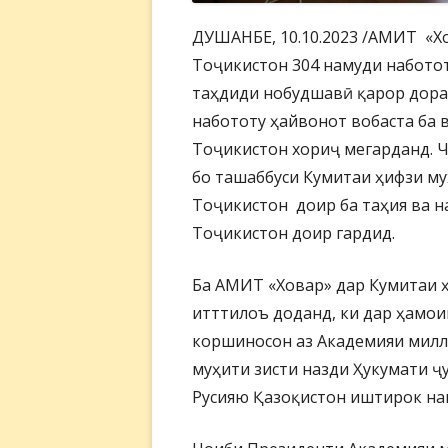
ДУШАНБЕ, 10.10.2023 /АМИТ «Хо
Тоҷикистон 304 намуди наботот
таҳдиди нобудшавӣ қарор дора
набототу ҳайвонот вобаста ба 
Тоҷикистон хориҷ мегарданд. Ч
бо ташаббуси Кумитаи ҳифзи му
Тоҷикистон доир ба таҳия ва н
Тоҷикистон доир гардид.
Ба АМИТ «Ховар» дар Кумитаи ҳ
итттилоъ доданд, ки дар ҳамои
коршиносон аз Академияи милл
муҳити зисти назди Ҳукумати ҷ
Русияю Қазоқистон иштирок на