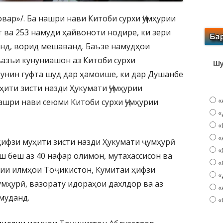
вар»/. Ба нашри нави Китоби сурхи Ҷумҳурии
 ва 253 намуди ҳайвоноти нодире, ки зери
нд, ворид мешаванд. Баъзе намудҳои
вазъи кунуниашон аз Китоби сурхи
Шу
унин гуфта шуд дар ҳамоише, ки дар Душанбе
ҳити зисти назди Ҳукумати Ҷумҳурии
«
ашри нави сеюми Китоби сурхи Ҷумҳурии
«
«
«
ифзи муҳити зисти назди Ҳукумати ҷумҳурӣ
«
ш беш аз 40 нафар олимон, мутахассисон ва
«
ии илмҳои Тоҷикистон, Кумитаи ҳифзи
«
умҳурӣ, вазорату идораҳои дахлдор ва аз
«
муданд.
«