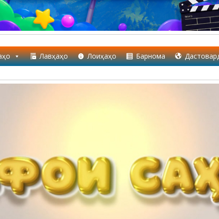
аҳо
Лавҳаҳо
Лоиҳаҳо
Барнома
Дастовар