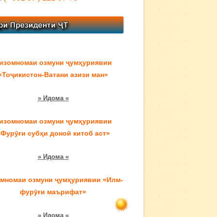
изомномаи озмуни ҷумҳуриявии
«Тоҷикистон-Ватани азизи ман»
» Идома «
изомномаи озмуни ҷумҳуриявии
«Фурӯғи субҳи доноӣ китоб аст»
» Идома «
мномаи озмуни ҷумҳуриявии «Илм-
фурӯғи маърифат»
» Идома «