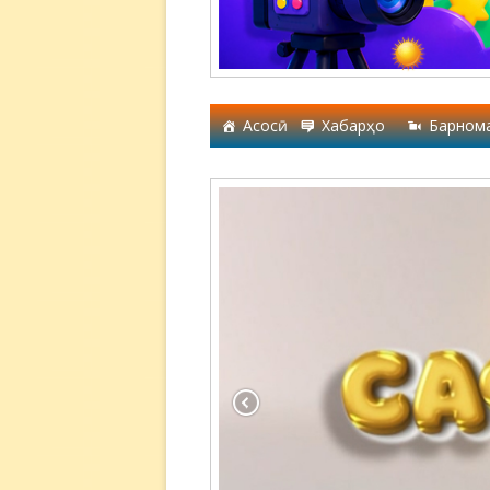
Асосӣ
Хабарҳо
Барном