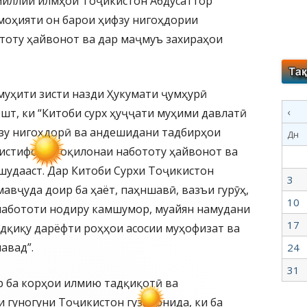
иллии илмҳои Тоҷикистон Абдусаттор
 моҳияти он барои ҳифзу нигоҳдории
тоту ҳайвонот ва дар маҷмуъ захираҳои
муҳити зисти назди Ҳукумати ҷумҳурӣ
‹
т, ки “Китоби сурх ҳуҷҷати муҳими давлатӣ
фзу нигоҳдорӣ ва андешидани тадбирҳои
Дн
 истифодаи оқилонаи набототу ҳайвонот ва
шудааст. Дар Китоби Сурхи Тоҷикистон
3
вҷуда доир ба ҳаёт, паҳншавӣ, вазъи гурӯҳ,
10
набототи нодиру камшумор, муайян намудани
17
дқиқу дарёфти роҳҳои асосии муҳофизат ва
авад”.
24
31
р ба корҳои илмию тадқиқотӣ ва
 гуногуни Тоҷикистон гузаронида, ки ба