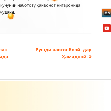
 кунунии набототу ҳайвонот нигаронида
муданд.
yout
Следующая
лак
Рушди чавгонбозӣ дар
запись:
нида
Ҳамадонӣ.