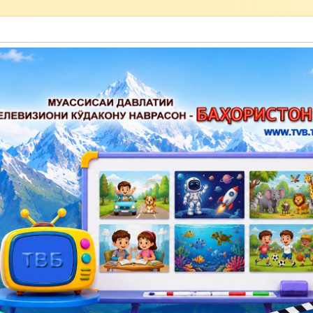
акону наврасон — Баҳористон»